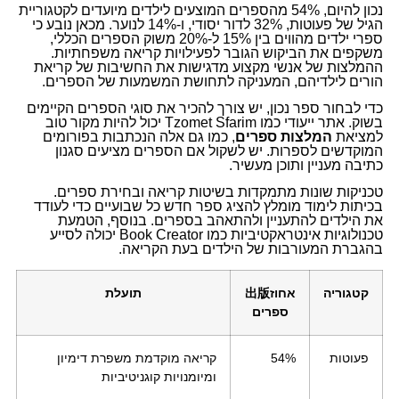
נכון להיום, 54% מהספרים המוצעים לילדים מיועדים לקטגוריית
הגיל של פעוטות, 32% לדור יסודי, ו-14% לנוער. מכאן נובע כי
ספרי ילדים מהווים בין 15% ל-20% משוק הספרים הכללי,
משקפים את הביקוש הגובר לפעילויות קריאה משפחתיות.
ההמלצות של אנשי מקצוע מדגישות את החשיבות של קריאת
הורים לילדיהם, המעניקה לתחושת המשמעות של הספרים.
כדי לבחור ספר נכון, יש צורך להכיר את סוגי הספרים הקיימים
בשוק. אתר ייעודי כמו Tzomet Sfarim יכול להיות מקור טוב
למציאת
המלצות ספרים
, כמו גם אלה הנכתבות בפורומים
המוקדשים לספרות. יש לשקול אם הספרים מציעים סגנון
כתיבה מעניין ותוכן מעשיר.
טכניקות שונות מתמקדות בשיטות קריאה ובחירת ספרים.
בכיתות לימוד מומלץ להציג ספר חדש כל שבועיים כדי לעודד
את הילדים להתעניין ולהתאהב בספרים. בנוסף, הטמעת
טכנולוגיות אינטראקטיביות כמו Book Creator יכולה לסייע
בהגברת המעורבות של הילדים בעת הקריאה.
קטגוריה
אחוז出版
תועלת
ספרים
פעוטות
54%
קריאה מוקדמת משפרת דימיון
ומיומנויות קוגניטיביות