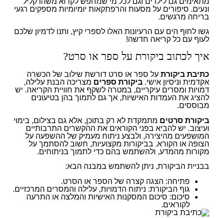
מתאימים גם לילדים וגם לכל מי שמחפש לקרוא משהו קליל
ונעים. סיפורים על מסעות והרפתקאות יומיומיות מספקים רגעי
בריחה מרגשים.
גשו לחוף הים עם הרעיונות האלו לספרי קיץ, ותנו לדמיון שלכם
לעוף עם כל קריאה חדשה!
איך לכתוב ביקורת על ספר או סרט?
כתיבת ביקורת
על ספר או סרט דורשת שילוב של הכשרה
אקדמית וניסיון אישי.
ביקורת ספרים
מצריכה הבנת עלילה,
דמויות ומסרים עיקריים, במטרה לשקף את חוויית הקריאה. יש
להציג את העמדות האישיות, אך גם לתמוך בהן בטיעונים
מבוססים.
ביקורת סרטים
מתמקדת לא רק בתוכן, אלא גם בצילום, בימוי
ועיצוב. יש להביא בפני הקוראים את ההקשרים התרבותיים
המושפעים מהיצירה, ולבצע ניתוח מעמיק של ההשפעה על
הצופה או הקורא. בביקורות מקצועיות, חשוב להסתמך על
מקורות מהמדע, ולהשתמש בהם כדי לתמוך בניתוחים.
בבניית הביקורת, ניתן להשתמש במבנה הבא:
פתיחה: הצגה קצרה של הספר או הסרט.
גוף הביקורת: ניתוח הדמויות, עלילה והמסרים המרכזיים.
סיכום: סיכום המסקנות האישיות והמלצה או התרעה
לקוראים.