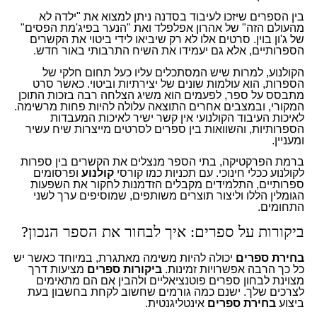
בין הספרים שיזכו לעיבוד בסדנה ניתן למצוא את "ילדה לא
מהעולם הזה" של אהרון אפלפלד ואת "הנער בפיג'מת הפסים"
של ג'ון בוין. סרטים אלו לא רק שיביאו לידי ביטוי את הקשרים
הספרותיים, אלא גם יעמידו את השיח התרבותי באור חדש.
הקולנוע, למרות שיש המסתכלים עליו כעל תחום חלקי של
הספרות, הוא עולמות שונים של יצירתיות וביטוי. כאשר סרט
מתבסס על ספר, לפעמים הוא משיג הצלחה רבה בזכות התוכן
המקורי, ובמצבים אחרים התוצאה עלולה להיות פחות מרשימה.
לאיכות העיבוד הקולנועי אין קשר ישיר לאיכות המעבדות
הספרותיות, והשוואות בין ספרים לסרטים מייצרות שיח עשיר
ומעניין.
ברמת הפרקטיקה, בתי הספר מנצלים את הקשרים בין ספרות
לקולנוע ככלי חינוכי. עם תכניות כמו קורסי
קולנוע
ופרסומים
ספרותיים, התלמידים מקבלים הזדמנות לחקור את השפעות
הגומלין הללו וליצור תוצרים משותפים, שמוסיפים ערך לשני
התחומים.
ביקורות על ספרים: איך לבחור את הספר הנכון?
בחירת ספרים
יכולה להיות משימה מאתגרת, במיוחד כאשר יש
כל כך הרבה אפשרויות זמינות.
ביקורות ספרים
מציעות דרך
מצוינת לבחון ספרים פוטנציאליים ולהבין אם הם מתאימים
לצרכים שלך. ישנם כמה גורמים שחשוב לקחת בחשבון בעת
ביצוע
בחירת ספרים
אינטליגנטית.