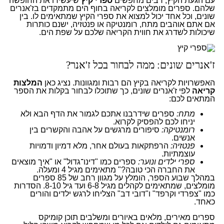
עם הגעת הקיץ, רבים מחפשים
ספרי קיץ
שיעשירו את החופשה
שלהם. ספרים מומלצים לקריאה בחוף הים מתמקדים בז'אנרים
שונים, וכל אחד יכול למצוא את ספרי הקיץ שמתאימים לו. בין
אם אתם אוהבים מתח, רומנטיקה או פנטזיה, ישנם כותרות
שיכולות לשדרג את חווית הקריאה שלכם על שפת הים.
ז'אנרים שונים: ממה לבחור בכל ז'אנר?
האפשרויות לקריאה בקיץ הם רבות ומגוונות. נציג כאן
המלצות
קריאה
לפי ז'אנרים שונים, כך שתוכלו לבחור בקלות את הספר
המתאים לכם:
מתח:
ספרים שידרבנו אתכם לגמור את הדף הבא ולא
יניחו לכם להפסיק לקרוא.
רומנטיקה:
סיפורים מרגשים על אהבה והקשרים בין
אנשים.
פנטזיה:
הרפתקאות בעולם אחר, מלא דמיון ודמויות
עוצמתיות.
ספרי ילדים ונוער:
ספרים כמו "דינו־גדול" או "איך מוצאים
את החברה הכי טובה?" מתאימים מגיל 4 ומעלה.
במהלך שבוע הספר, הומלץ על מגוון רחב של 85 ספרים
מומלצים, שמתאימים לקהלים מגיל 6-8 ועד גיל 8-10. הסדרות
כמו "צפרדי וקרפד" ו"דובי דב" הצליחו לרגש ילדים והורים
כאחד.
ספרים מאירים, מלאים באיורים ומשלבים תוכן קומיקס