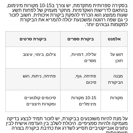
בסקירה ספרותית מתקדמת, יש צורך ב10-15 מקורות מינימום,
בהתאם לדרישות האקדמיות. מחקר מעמיק של לפחות תשע
שעות ממוצע הוא הכרחי להפקת ביקורת איכותית. חשוב לזכור
כי גם שפה רהוטה ומשכנעת יכולה להמריא את הביקורת
למקומות גבוהים יותר.
אלמנט
ביקורת ספרים
ביקורת סרטים
דגש על
עלילה, דמויות,
צילום, בימוי, עיצוב
תוכן
מסרים
מבנה
פתיחה, גוף,
פתיחה, ניתוח, רגש
הביקורת
סיכום
מקורות
10-15 מקורות
סיכומים קולנועיים
מינימליים
ומקורות חיצוניים
על מנת להיות משוכנעים בביקורת, יש לזכור תמיד לבצע בדיקה
מעמיקה ולהיות ספציפיים. היכולת לשלב בין העדפה אישית לבין
נתונים אובייקטיביים תסייע לשדרג את
כתיבת ביקורת
בצורה
משמעותית.