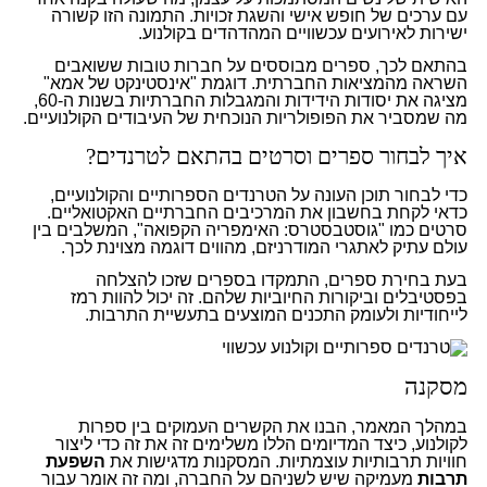
עם ערכים של חופש אישי והשגת זכויות. התמונה הזו קשורה
ישירות לאירועים עכשוויים המהדהדים בקולנוע.
בהתאם לכך, ספרים מבוססים על חברות טובות ששואבים
השראה מהמציאות החברתית. דוגמת "אינסטינקט של אמא"
מציגה את יסודות הידידות והמגבלות החברתיות בשנות ה-60,
מה שמסביר את הפופולריות הנוכחית של העיבודים הקולנועיים.
איך לבחור ספרים וסרטים בהתאם לטרנדים?
כדי לבחור תוכן העונה על הטרנדים הספרותיים והקולנועיים,
כדאי לקחת בחשבון את המרכיבים החברתיים האקטואליים.
סרטים כמו "גוסטבסטרס: האימפריה הקפואה", המשלבים בין
עולם עתיק לאתגרי המודרניזם, מהווים דוגמה מצוינת לכך.
בעת בחירת ספרים, התמקדו בספרים שזכו להצלחה
בפסטיבלים וביקורות החיוביות שלהם. זה יכול להוות רמז
לייחודיות ולעומק התכנים המוצעים בתעשיית התרבות.
מסקנה
במהלך המאמר, הבנו את הקשרים העמוקים בין ספרות
לקולנוע, כיצד המדיומים הללו משלימים זה את זה כדי ליצור
חוויות תרבותיות עוצמתיות. המסקנות מדגישות את
השפעת
תרבות
מעמיקה שיש לשניהם על החברה, ומה זה אומר עבור