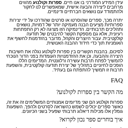
עידן המידע המודרני בו אנו חיים.
ספרות וקולנוע
מהווים
מרחבים ליצירה והבעה אישית, שמאפשרים לנו לחקור
ולהתמודד עם נושאים חברתיים ודינמיים.
יתרה מכך, ספרים שהוסרטו או סרטים שהודרכו על ידי יצירות
ספרותיות מציעים הבנה מעמיקה יותר של דמויות, נושאים
ותהליכים תרבותיים. הדינמיקה הזו מציגה לא רק התפתחות
רעיונית, אלא גם מספקת הקשר להיבטים של תודעה
קולקטיבית. עבור היוצרים והקהל, מדובר בהזדמנות לחשוף את
האומניות תוך כדי חידוד ההבנה האנושית.
לסיכום, בהבנת הקשרים בין ספרות לקולנוע נגלה את חשיבות
היצירה וההבעה, וכן את ההזדמנויות העומדות בפני הדור הנוכחי
להמשיך לפתח תרבות עשירה ורלוונטית. המדיומים הללו
הופכים לחיוניים בתהליך של יצירת תודעה קולקטיבית, והשפעת
תרבות זו תמשיך להתפתח גם בעתיד.
FAQ
מה הקשר בין ספרות לקולנוע?
ספרות וקולנוע הם שני מדיומים אמנותיים המשלימים זה את זה,
כאשר ספרים יכולים לשמש כהשראה לסרטים ולהפך. השפעות
גומלין אלו מכילות דיאלוג תרבותי שפעיל בשני הכיוונים.
איך בוחרים ספר נכון לקרוא?