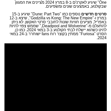
One" שיגיע לאקרנים ב-8 במרץ 2024 מציינים את המגוון
שבקולנוע, באמצעים שונים ומשפיעים.
סרטים חדשים
נוספים כמו "Dune: Part Two" שיגיע ב-15
במרץ ו-"Godzilla vs Kong: The New Empire", שיצא ב-12
באפריל, מציעים חוויות שונות לחובבי סרטי האקשן. לא ניתן
להתעלם מ-"Deadpool and Wolverine," שממש צפוי להיות
להיט כשהוא יישלח לבתי הקולנוע ב-3 במאי 2024. כמו כן,
הסרט "Furiosa" ממתין בקוצר רוח fans ישוחרר ב-24 במאי
2024.