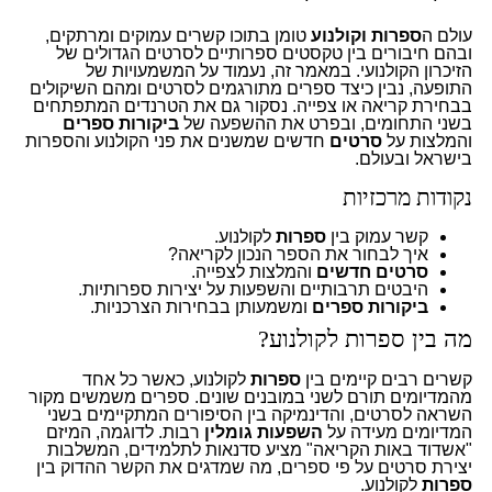
עולם ה
ספרות וקולנוע
טומן בתוכו קשרים עמוקים ומרתקים,
ובהם חיבורים בין טקסטים ספרותיים לסרטים הגדולים של
הזיכרון הקולנועי. במאמר זה, נעמוד על המשמעויות של
התופעה, נבין כיצד ספרים מתורגמים לסרטים ומהם השיקולים
בבחירת קריאה או צפייה. נסקור גם את הטרנדים המתפתחים
בשני התחומים, ובפרט את ההשפעה של
ביקורות ספרים
והמלצות על
סרטים
חדשים שמשנים את פני הקולנוע והספרות
בישראל ובעולם.
נקודות מרכזיות
קשר עמוק בין
ספרות
לקולנוע.
איך לבחור את הספר הנכון לקריאה?
סרטים חדשים
והמלצות לצפייה.
היבטים תרבותיים והשפעות על יצירות ספרותיות.
ביקורות ספרים
ומשמעותן בבחירות הצרכניות.
מה בין ספרות לקולנוע?
קשרים רבים קיימים בין
ספרות
לקולנוע, כאשר כל אחד
מהמדיומים תורם לשני במובנים שונים. ספרים משמשים מקור
השראה לסרטים, והדינמיקה בין הסיפורים המתקיימים בשני
המדיומים מעידה על
השפעות גומלין
רבות. לדוגמה, המיזם
"אשדוד באות הקריאה" מציע סדנאות לתלמידים, המשלבות
יצירת סרטים על פי ספרים, מה שמדגים את הקשר ההדוק בין
ספרות
לקולנוע.