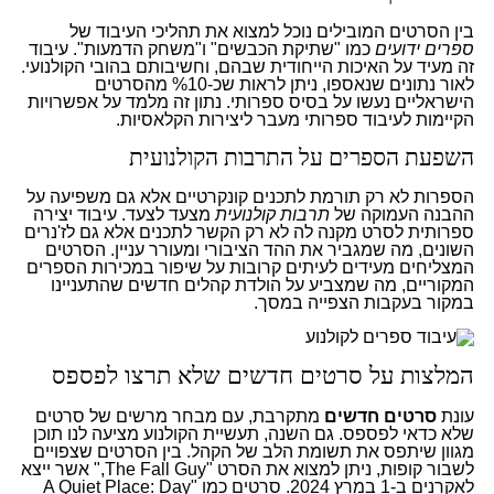
בין הסרטים המובילים נוכל למצוא את תהליכי העיבוד של
ספרים ידועים
כמו "שתיקת הכבשים" ו"משחק הדמעות". עיבוד
זה מעיד על האיכות הייחודית שבהם, וחשיבותם בהובי הקולנועי.
לאור נתונים שנאספו, ניתן לראות שכ-%10 מהסרטים
הישראליים נעשו על בסיס ספרותי. נתון זה מלמד על אפשרויות
הקיימות לעיבוד ספרותי מעבר ליצירות הקלאסיות.
השפעת הספרים על התרבות הקולנועית
הספרות לא רק תורמת לתכנים קונקרטיים אלא גם משפיעה על
ההבנה העמוקה של
תרבות קולנועית
מצעד לצעד. עיבוד יצירה
ספרותית לסרט מקנה לה לא רק הקשר לתכנים אלא גם לז'נרים
השונים, מה שמגביר את ההד הציבורי ומעורר עניין. הסרטים
המצליחים מעידים לעיתים קרובות על שיפור במכירות הספרים
המקוריים, מה שמצביע על הולדת קהלים חדשים שהתעניינו
במקור בעקבות הצפייה במסך.
המלצות על סרטים חדשים שלא תרצו לפספס
עונת
סרטים חדשים
מתקרבת, עם מבחר מרשים של סרטים
שלא כדאי לפספס. גם השנה, תעשיית הקולנוע מציעה לנו תוכן
מגוון שיתפס את תשומת הלב של הקהל. בין הסרטים שצפויים
לשבור קופות, ניתן למצוא את הסרט "The Fall Guy," אשר ייצא
לאקרנים ב-1 במרץ 2024. סרטים כמו "A Quiet Place: Day