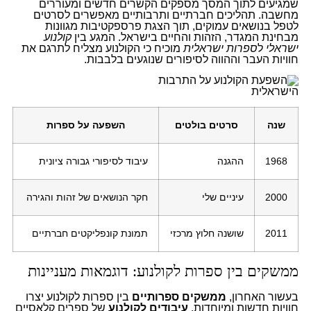
שמגיעים לתוך המסך מספקים הקשרים חדשים ומעוררים
מחשבה. תהליכים חברתיים ותרבותיים מאפשרים לסרטים
לטפל בנושאים עמוקים, תוך הצגת פרספקטיבות מגוונות
מבחינת המגדר, הזהות והחיים בישראל. המגע בין
קולנוע
ישראלי
ל
ספרות ישראלית
מוכיח כי הקולנוע מצליח לתרגם את
חוויות העבר וההווה לסיפורים שנוגעים בלבבות.
שנה
סרטים בולטים
השפעה על ספרות
1968
ההגנה
עיבוד לסיפורי גבורה ציונית
2000
עיניים שלי
חקר הנושאים של זהות והגירה
2011
שושנה חלוץ מרכזי
תמונת קונפליקטים חברתיים
ממשקים בין ספרות לקולנוע: דוגמאות מעניינות
בעשור האחרון,
ממשקים ספרותיים
בין ספרות לקולנוע יצרו
חוויות חדשות ומיוחדות.
עיבודים לקולנוע
של ספרים קלאסיים