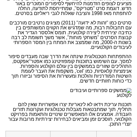
מציעים לצופים הזדמנות להיחשף לסיפורים המוכרים באור
חדש. דוגמת סרט "מטריקס", שמתייחסת לתודעה, החלה
להתפתח מאז 1998 והציבה שאלות לגבי ריאליזם בסרטים.
סרטים כמו "זהות לא ידועה" (2011) מציגים נרטיבים מורכבים
עם תחבולות רבות, מה שמדגיש את הקווים המשותפים בין
כתיבה יצירתית ליצירה קולנועית. תומס אלססר הגדיר את
קבוצת הסרטים "משחקי מוחות", אשר משך תשומת לב רבה
בשנות ה-2000, מה שממצב את המתח בין המסר הספרותי
לעיבודים הקולנועיים.
ההתפתחות הטכנולוגית שינתה את הדרך שבה מעבדים סיפור
למסך. עם השימוש בתוכנות קומפוזיטינג כמו אפטר־אפקטס,
התהליכים שזורים בממשקים בין עולם הקולנוע והספרות.
אנימציות קלאסיות, כמו 'cel', משקפות את העבר לעומת
השיטות המודרניות והולכות ומעשירות את הסיפור וביזורו תוך
כדי כוחות חזותיים חדשים.
תוכנות עריכת וידאו לא לינאריות יצרו אפשרויות שאין להם
תחליף, תוך שמתבטאות מגבלות טכנולוגיות ועקרונות תזרים
העבודה. אמצעים אלו המאפשרים שינויים והתאמות בפרויקט
הקולנועי, חוסכים זמן ומביאים לבחירות יצירתיות מרובות עבור
יוצרי התוכן.