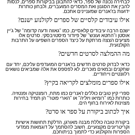
לבחירה נכונה של ספר, כדאי להתבונן בביקורות ספרים, לנסות
להבין את הסגנון ואת המסרים המועברים, ולבחון כותרות
ידועות בז'אנרים שמעניינים אתכם.
אילו עיבודים קלסיים של ספרים לקולנוע ישנם?
ישנם הרבה עיבודים קלאסיים, כמו "גאווה ודעה קדומה" של ג'יין
אוסטן ו"החטא ועונש" של פיודור מיסטויבסקי. סרטים אלו
מציעים הצצה מרתקת על כיצד הספרים השפיעו על התרבות
הקולנועית.
מה ההמלצה לסרטים חדשים?
כדאי לבדוק סרטים חדשים בז'אנרים המועדפים עליכם, יחד עם
שחקנים ובמאים מוכרים. לא לפספס את אלה שמביאים נושאים
רלוונטיים וייחודיים.
אילו ספרים מומלצים לקריאה בקיץ?
ספרי קיץ טובים כוללים ז'אנרים כמו מתח, רומנטיקה ופנטזיה.
כותרות כמו "רומיאו ויוליה" או "הארי פוטר" הן תמיד בחירות
מצוינות לאירוח בחוף הים.
איך לכתוב ביקורת על ספר או סרט?
ביקורת טובה כוללת מבנה מאורגן, הדלקת תחושות אישיות
וקריטריונים מקצועיים. חשוב להסתמך על דוגמאות ממדעי
הספרות והקולנוע כדי לתמוך בניתוחכם.