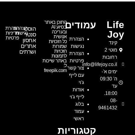
Life
עמודים
התוכן באתר
בסיוע AI
הוסט
הצהרת
הצהרת
Joy
ובעריכה
נגישות
מדיניות
סנטר
אנושית
פרטיות
הצהרת
אחסון
כל הזכויות
קינד
אתרים
נגישות
שמורות
מוטי 2
הזכויות
ושרתים
הצהרת
לתמונות
רחובות
פרטיות
באתר שייכות
info@lifejoy.co.il
ל:
צור קשר
freepik.com
ימים א'-
עם לייף
ה' 09:30
ג'וי
עד
אודות
18:00.
לייף ג'וי
08-
בלוג
9461432
עמוד
ראשי
קטגוריות