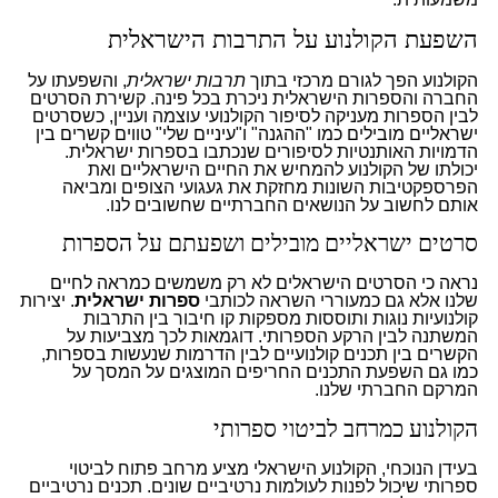
השפעת הקולנוע על התרבות הישראלית
הקולנוע הפך לגורם מרכזי בתוך
תרבות ישראלית
, והשפעתו על
החברה והספרות הישראלית ניכרת בכל פינה. קשירת הסרטים
לבין הספרות מעניקה לסיפור הקולנועי עוצמה ועניין, כשסרטים
ישראליים מובילים כמו "ההגנה" ו"עיניים שלי" טווים קשרים בין
הדמויות האותנטיות לסיפורים שנכתבו בספרות ישראלית.
יכולתו של הקולנוע להמחיש את החיים הישראליים ואת
הפרספקטיבות השונות מחזקת את געגועי הצופים ומביאה
אותם לחשוב על הנושאים החברתיים שחשובים לנו.
סרטים ישראליים מובילים ושפעתם על הספרות
נראה כי הסרטים הישראלים לא רק משמשים כמראה לחיים
שלנו אלא גם כמעוררי השראה לכותבי
ספרות ישראלית
. יצירות
קולנועיות נוגות ותוססות מספקות קו חיבור בין התרבות
המשתנה לבין הרקע הספרותי. דוגמאות לכך מצביעות על
הקשרים בין תכנים קולנועיים לבין הדרמות שנעשות בספרות,
כמו גם השפעת התכנים החריפים המוצגים על המסך על
המרקם החברתי שלנו.
הקולנוע כמרחב לביטוי ספרותי
בעידן הנוכחי, הקולנוע הישראלי מציע מרחב פתוח לביטוי
ספרותי שיכול לפנות לעולמות נרטיביים שונים. תכנים נרטיביים