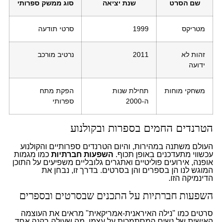
שם הסרט
שנת יציאה
סוג ממשק ספרותי
מטריקס
1999
סרטי תודעה
זהות לא
2011
נרטיב מורכב
ידועה
משחקי מוחות
תחילת שנות
הפקת מתח
ה-2000
ספרותי
הטרנדים החמים בספרות ובקולנוע
העולם משתנה במהירות, והיום הטרנדים ספרותיים והקולנוע
עכשווי מתעדכנים באופן תכוף.
השפעות חברתיות
כמו מגמות
אופנה, אירועים פוליטיים ואתגרים גלובליים משפיעים על התוכן
המוגש לנו הן בספרים והן בסרטים. בדרך זו, נבחן את
הדינמיקה הזו.
השפעות חברתיות על התכנים שבסרטים ובספרים
סרטים כמו "נילה האיראנית-אמריקאית" מראים את העוצמה
האישית של נשים המסתמכות על עצמן, מה שעולה בקנה אחד