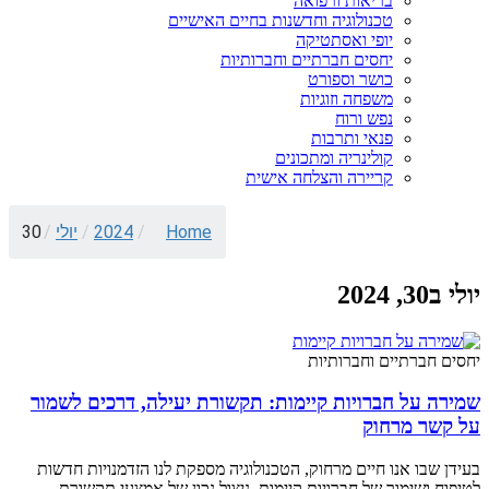
בריאות ורפואה
טכנולוגיה וחדשנות בחיים האישיים
יופי ואסתטיקה
יחסים חברתיים וחברותיות
כושר וספורט
משפחה וזוגיות
נפש ורוח
פנאי ותרבות
קולינריה ומתכונים
קריירה והצלחה אישית
Home
/
2024
/
יולי
/
30
יולי ב30, 2024
יחסים חברתיים וחברותיות
שמירה על חברויות קיימות: תקשורת יעילה, דרכים לשמור
על קשר מרחוק
בעידן שבו אנו חיים מרחוק, הטכנולוגיה מספקת לנו הזדמנויות חדשות
לטיפוח ושימור של חברויות קיימות. ניצול נכון של אמצעי תקשורת