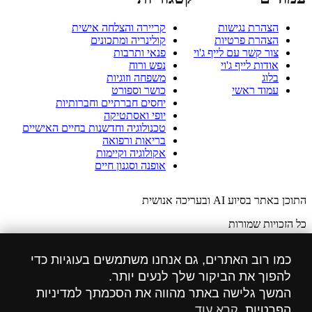
הצהרת נגישות
קריירה והצלחה אישית
הצהרת פרטיות
קולינריה ומתכונים
צור קשר עם לייף ג'וי
פנאי ותרבות
אודות לייף ג'וי
נפש ורוח
בלוג
משפחה וזוגיות
עמוד ראשי
כושר וספורט
יחסים חברתיים וחברותיות
יופי ואסתטיקה
טכנולוגיה וחדשנות בחיים האישיים
בריאות ורפואה
אקולוגיה וקיימות
אופנה וסגנון חיים
התוכן באתר בסיוע AI ובעריכה אנושית
כל הזכויות שמורות
הזכויות לתמונות באתר שייכות ל: freepik.com
כמו רוב האתרים, גם אנחנו משתמשים בעוגיות כדי
הצהרת מדיניות פרטיות
להפוך את הביקור שלך לנעים יותר.
המשך גלישה באתר מהווה את הסכמתך למדיניות
הצהרת נגישות
הפרטיות.
קרא עוד
.