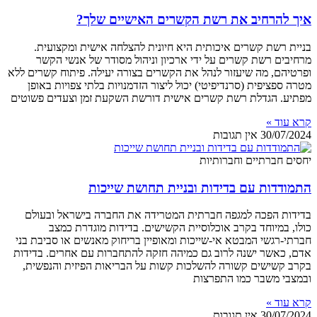
איך להרחיב את רשת הקשרים האישיים שלך?
בניית רשת קשרים איכותית היא חיונית להצלחה אישית ומקצועית.
מרחיבים רשת קשרים על ידי ארכיון וניהול מסודר של אנשי הקשר
ופרטיהם, מה שיעזור לנהל את הקשרים בצורה יעילה. פיתוח קשרים ללא
מטרה ספציפית (סרנדיפיטי) יכול ליצור הזדמנויות בלתי צפויות באופן
מפתיע. הגדלת רשת קשרים אישית דורשת השקעת זמן וצעדים פשוטים
קרא עוד »
30/07/2024
אין תגובות
יחסים חברתיים וחברותיות
התמודדות עם בדידות ובניית תחושת שייכות
בדידות הפכה למגפה חברתית המטרידה את החברה בישראל ובעולם
כולו, במיוחד בקרב אוכלוסיית הקשישים. בדידות מוגדרת כמצב
חברתי-רגשי המבטא אי-שייכות ומאופיין בריחוק מאנשים או סביבת בני
אדם, כאשר ישנה לרוב גם כמיהה חזקה להתחברות עם אחרים. בדידות
בקרב קשישים קשורה להשלכות קשות על הבריאות הפיזית והנפשית,
ובמצבי משבר כמו התפרצות
קרא עוד »
30/07/2024
אין תגובות