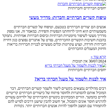
יחסים חברתיים וחברותיות
טיפוח קשרים חברתיים וחברות: מדריך מעשי
אנשים הם יצורים חברתיים בטבעם, וטיפוח של קשרים חברתיים
משמעותיים הוא חיוני לרווחתנו הנפשית והפיזית. במאמר זה, אנו נספק
מדריך מעשי לשיפור מיומנויות חברתיות וביסוס חברויות אמיתיות. נתמקד
בהבנת חשיבות הקשרים החברתיים, נפרט על אתגרים נפוצים כגון דחייה
חברתית וחרדה, ונציע עקרונות וכלים מעשיים לבניית חברויות בריאות
וחיזוק המעגלים החברתיים
קרא עוד »
30/07/2024
אין תגובות
יחסים חברתיים וחברותיות
איך לבנות ולשמור על מעגל חברתי בריא?
רבים מהילדים נמצאים בקשיים ליצור ולשמר קשרים חברתיים, דבר
המוביל אותם להסתגרות ולחוסר פיתוח של כישורים חברתיים קריטיים
לחיים בהמשך. הורים המבחינים בקשיים החברתיים של ילדיהם עשויים
להרגיש חוסר אונים ותסכול, אך חשוב להבין שישנן דרכים לסייע להם
להתמודד עם המצב ולהפוך להיות אנשים חברותיים יותר. נקודות