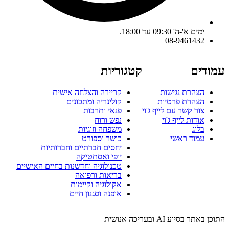
ימים א'-ה' 09:30 עד 18:00.
08-9461432
עמודים
קטגוריות
הצהרת נגישות
קריירה והצלחה אישית
הצהרת פרטיות
קולינריה ומתכונים
צור קשר עם לייף ג'וי
פנאי ותרבות
אודות לייף ג'וי
נפש ורוח
בלוג
משפחה וזוגיות
עמוד ראשי
כושר וספורט
יחסים חברתיים וחברותיות
יופי ואסתטיקה
טכנולוגיה וחדשנות בחיים האישיים
בריאות ורפואה
אקולוגיה וקיימות
אופנה וסגנון חיים
התוכן באתר בסיוע AI ובעריכה אנושית