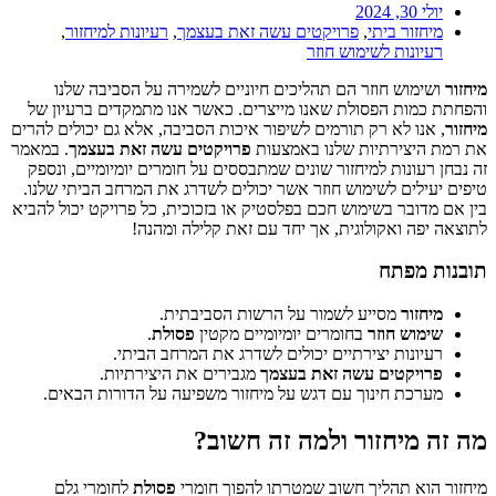
יולי 30, 2024
מיחזור ביתי
,
פרויקטים עשה זאת בעצמך
,
רעיונות למיחזור
,
רעיונות לשימוש חוזר
מיחזור
ושימוש חוזר הם תהליכים חיוניים לשמירה על הסביבה שלנו
והפחתת כמות הפסולת שאנו מייצרים. כאשר אנו מתמקדים ברעיון של
מיחזור
, אנו לא רק תורמים לשיפור איכות הסביבה, אלא גם יכולים להרים
את רמת היצירתיות שלנו באמצעות
פרויקטים עשה זאת בעצמך
. במאמר
זה נבחן רעונות למיחזור שונים שמתבססים על חומרים יומיומיים, ונספק
טיפים יעילים לשימוש חוזר אשר יכולים לשדרג את המרחב הביתי שלנו.
בין אם מדובר בשימוש חכם בפלסטיק או בזכוכית, כל פרויקט יכול להביא
לתוצאה יפה ואקולוגית, אך יחד עם זאת קלילה ומהנה!
תובנות מפתח
מיחזור
מסייע לשמור על הרשות הסביבתית.
שימוש חוזר
בחומרים יומיומיים מקטין
פסולת
.
רעיונות יצירתיים יכולים לשדרג את המרחב הביתי.
פרויקטים עשה זאת בעצמך
מגבירים את היצירתיות.
מערכת חינוך עם דגש על מיחזור משפיעה על הדורות הבאים.
מה זה מיחזור ולמה זה חשוב?
מיחזור הוא תהליך חשוב שמטרתו להפוך חומרי
פסולת
לחומרי גלם