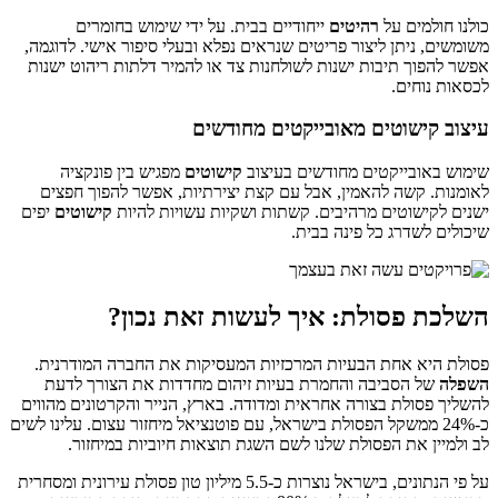
כולנו חולמים על
רהיטים
ייחודיים בבית. על ידי שימוש בחומרים
משומשים, ניתן ליצור פריטים שנראים נפלא ובעלי סיפור אישי. לדוגמה,
אפשר להפוך תיבות ישנות לשולחנות צד או להמיר דלתות ריהוט ישנות
לכסאות נוחים.
עיצוב קישוטים מאובייקטים מחודשים
שימוש באובייקטים מחודשים בעיצוב
קישוטים
מפגיש בין פונקציה
לאומנות. קשה להאמין, אבל עם קצת יצירתיות, אפשר להפוך חפצים
ישנים לקישוטים מרהיבים. קשתות ושקיות עשויות להיות
קישוטים
יפים
שיכולים לשדרג כל פינה בבית.
השלכת פסולת: איך לעשות זאת נכון?
פסולת היא אחת הבעיות המרכזיות המעסיקות את החברה המודרנית.
השפלה
של הסביבה והחמרת בעיות זיהום מחדדות את הצורך לדעת
להשליך פסולת בצורה אחראית ומדודה. בארץ, הנייר והקרטונים מהווים
כ-24% ממשקל הפסולת בישראל, עם פוטנציאל מיחזור עצום. עלינו לשים
לב ולמיין את הפסולת שלנו לשם השגת תוצאות חיוביות במיחזור.
על פי הנתונים, בישראל נוצרות כ-5.5 מיליון טון פסולת עירונית ומסחרית