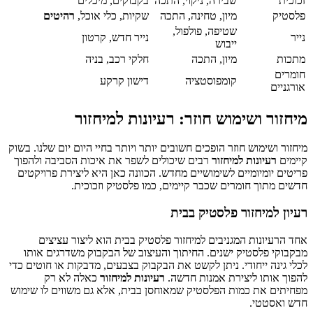
זכוכית
שבירה, ניקוי, התכה
בקבוקים, מיכלים
פלסטיק
מיון, טחינה, התכה
שקיות, כלי אוכל,
רהיטים
שטיפה, פולפול,
נייר
נייר חדש, קרטון
ייבוש
מתכות
מיון, התכה
חלקי רכב, בניה
חומרים
קומפוסטציה
דישון קרקע
אורגניים
מיחזור ושימוש חוזר: רעיונות למיחזור
מיחזור ושימוש חוזר הופכים חשובים יותר ויותר בחיי היום יום שלנו. בשוק
קיימים
רעיונות למיחזור
רבים שיכולים לשפר את איכות הסביבה ולהפוך
פריטים יומיומיים לשימושיים מחדש. הכוונה כאן היא ליצירת פרויקטים
חדשים מתוך חומרים שכבר קיימים, כמו פלסטיק וזכוכית.
רעיון למיחזור פלסטיק בבית
אחד הרעיונות המגניבים למיחזור פלסטיק בבית הוא ליצור עציצים
מבקבוקי פלסטיק ישנים. החיתוך והעיצוב של הבקבוק משדרגים אותו
לכלי גינה ייחודי. ניתן לקשט את הבקבוק בצבעים, מדבקות או חוטים כדי
להפוך אותו ליצירת אמנות חדשה.
רעיונות למיחזור
כאלה לא רק
מפחיתים את כמות הפלסטיק שמאוחסן בבית, אלא גם משווים לו שימוש
חדש ואסטטי.