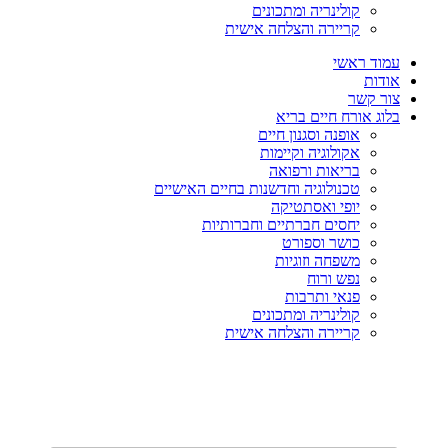
קולינריה ומתכונים
קריירה והצלחה אישית
עמוד ראשי
אודות
צור קשר
בלוג אורח חיים בריא
אופנה וסגנון חיים
אקולוגיה וקיימות
בריאות ורפואה
טכנולוגיה וחדשנות בחיים האישיים
יופי ואסתטיקה
יחסים חברתיים וחברותיות
כושר וספורט
משפחה וזוגיות
נפש ורוח
פנאי ותרבות
קולינריה ומתכונים
קריירה והצלחה אישית