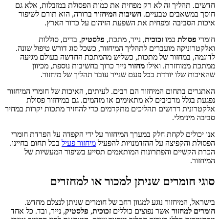
חדשים. תהליך זה לא רק מפחית את כמות הפסולת במזבלות, אלא גם
חוסך במשאבים טבעיים.
חשיבות המיחזור
ברורה, הוא תורם לשיפור
איכות הסביבה ומפחית את השפעת הזיהום על כדור הארץ.
חומרי
פסולת
כמו
זכוכית
, נייר, מתכת,
פלסטיק
, בדים, סוללות
ואלקטרוניקה מועברים לתהליך המיחזור, כשכל סוג דורש טיפול שונה.
לדוגמה, במחזור של מתכות, כשליש מהמתכת החדשה בעולם מגיעה
ממתכת ממוחזרת. ואילו
מחזור
נייר כרוך בחשיבות נוספת, מכיוון
שהאיכות שלו יורדת בכל פעם שנייר עובר תהליך של מיחזור.
האתגרים בתחום המיחזור הם רבים. לעיתים, האיכות של חומרי המיחזור
נפגעת בגלל מרכיבים לא מתאימים או מזהמים. גם במיחזור פסולת
אלקטרונית דרושים תהליכים מתקדמים כדי להחזיר מתכות יקרות במחיר
סביבה מינימלי.
אנו יכולים לקחת חלק במערך המיחזור על ידי הקפדה על הפרדת חומרי
הפסולת והקפיצה על ההזדמנויות להפעיל
מיחזור פעיל
בכל תחום בחיינו.
הכרת הקשיים והפתרונות המותאמים תסייע בשיפור המעשיות של
המיחזור.
סוגי חומרים שניתן למכור או למחזרים
בישראל, המיחזור נוגע למגוון רחב של חומרים שניתן לנצלם מחדש.
חומרים למחזור
אשר נפוצים כוללים
זכוכית
,
פלסטיק
, נייר, ובד. כל אחד