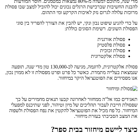
מדי שנה, מתוכם למעלה מ-80% נמצאות במטמנים. חוסר המודעות
להבנת החשיבות שברכישת הרגלים נכונים יכול להוביל למצב שבו פסולת
מרוכזת עלולה לגרום נזק לאיכות הקרקע ומי התהום.
על כדי להניע שיפוט נבון ונקי, יש להבין את הצורך להפריד בין סוגי
הפסולת השונים. רשימת הסוגים כוללת:
פסולת אורגנית
פסולת פלסטיק
פסולת זכוכית
פסולת אלקטרונית
פסולת אלקטרונית, לדוגמה, מגיעה לכ-130,000 טון מדי שנה, תופעה
שנמצאת בעלייה מתמדת. כאשר כל פרט ופרט מפסולת זו לא ממוין נכון,
אנו מפסידים את הפוטנציאל היקר במיחזור.
תאגידים כמו אל"ה ממחזור לאחרונה קבעו תנאים מחמירים על כך
שפסולת חייבת לעבור תהליכים של מיון וטיהור, לפני שתיכנס למפעלי
המיחזור. כל פח מכיל את הפוטנציאל להקטין את נפח הפסולת ולשפוה
את המצב הסביבתי בעזרת מיחזור.
כיצד ליישם מיחזור בבית ספר?