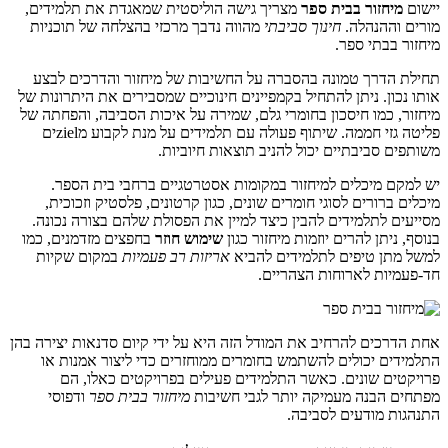
יישום
מיחזור בבית ספר
מצריך גישה הוליסטית שמאגדת את תלמידים,
מורים וההנהלה.
חינוך סביבתי
מהווה נדבך מרכזי בהצלחה של תוכניות
מיחזור בבתי ספר.
תחילת הדרך טמונה בהסברה על החשיבות של מיחזור והדרכים לבצע
אותו נכון. ניתן להתחיל בקמפיינים חינוכיים שמסבירים את היתרונות של
מיחזור, כמו חיסכון בחומרי גלם, שמירה על איכות הסביבה, והפחתה של
פליטה גזי חממה. שיתוף פעולה עם תלמידים על מנת לקבוע מzielים
משותפים סביבתיים יכול להניב תוצאות חיוביות.
יש למקם מיכלים למיחזור במקומות אסטרטגיים ברחבי בית הספר.
מיכלים ברורים לסוגי חומרים שונים, כגון קרטונים, פלסטיק וזכוכית,
מסייעים לתלמידים להבין כיצד למיין את הפסולת שלהם בצורה נכונה.
בנוסף, ניתן להרים יוזמות מיחזור כגון
שימוש חוזר
בחפצים מזדמנים, כמו
למשל מתן טיפים לתלמידים להביא
אריזות רב פעמיות
במקום שקיות
חד-פעמיות לארוחות הצהריים.
אחת הדרכים להרחיב את המודל הזה היא על ידי קיום סדנאות יצירה בהן
התלמידים יכולים להשתמש בחומרים ממוחזרים כדי ליצור אמנות או
פרויקטים שונים. כאשר התלמידים פעילים בפרויקטים כאלו, הם
מפתחים הבנה מעמיקה יותר לגבי חשיבות
מיחזור בבית ספר
ודפוסי
התנהגות מודעים לסביבה.