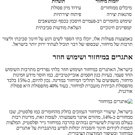
יוזמות מיחזור
תועלות
מיכלים ממוחזרים
עידוד מיון פסולת
סדנאות יצירה
פיתוח יצירתיות
שימוש בחומרים רב-פעמיים
חיסכון בכסף ובמשאבים
קמפיינים חינוכיים
העלאת מודעות סביבתית
באמצעות פעולות אלו, יוכלו בתי הספר לשים דגש על
חינוך סביבתי
וליצור
תרבות של מיחזור, שבסופו של דבר תוביל לעתיד ירוק יותר בישראל.
אתגרים במיחזור ושימוש חוזר
בישראל, האתגרים במיחזור ושימוש חוזר בלתי נפרדים מתרבות השימוש
החד פעמי. בעיות כגון
חסמים
אובייקטיביים, כמו חוסר מידע וזמינות
מיחזור, משפיעים על תהליכי המיחזור במדינה. נכון להיום, כ-15% בלבד
מהפסולת הביתית מועברת למיחזור, בעוד 40% מהפסולת היא פסולת
אורגנית.
בישראל, שיעורי המיחזור הנמוכים בחלק מהחומרים כמו פלסטיק, שבו
ממחזרים כ-14%, מהווים אתגר משמעותי. לעומת זאת, מדינות רבות
בעולם מגיעות לשיעורים גבוהים בהרבה במיחזור נייר ופלסטיק. המלצות
חכמות לקידום חינוך והסברה יכולות לסייע בהתגברות על
אתגרים
במיחזור
ובשיפור המודעות הציבורית.