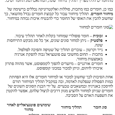
מהחומרים הללו מצריך תהליך מיחזור שונה, המותאם לסוג החומר וטיבו.
כמו כן, חומרים כמו מתכות, סוללות ואלקטרוניקה נכללים ברשימה של
מיחזור חומרים
. תהליך מיחזור עבור כל קבוצת חומרים נבדל מהשאר, כך
שחשוב להבין את האופי של החומר כדי להבטיח איכות גבוהה במיחזור.
זכוכית
– חומר פופולרי שמוחזר בקלות לאחר תהליך עיבוד.
פלסטיק
– ניתן למחזר סוגים שונים, אך כל סוג מבקש התייחסות
שונה.
נייר וקרטון – עוברים תהליך של שטיפה והפיכה לפולפול.
מתכות – תחום מחשובי עם פוטנציאל גבוה להפקת אנרגיה
באמצעות מיחזור.
חומרים אורגניים – מיועדים להפוך לקומפוסט, אשר מהווה פתרון
איכותי לזיהום, וניתן למכור במכוני קומפוסט.
אחת הסיבות לכך שחשוב למכור או למיחזר חומרים אלו היא הפחתת
כמות הפסולת שנפלטת לאדמה, ובה במקביל תהליך המיחזור תורם
לחיסכון באנרגיה ובמשאבים טבעיים. על ידי הבנת הסוגים השונים של
חומרים שניתן למחזור ולהציע מגוון דרכים לניצול שלהם, אפשר להקטין
את השפעת האדם על הסביבה.
שימושים פוטנציאליים לאחר
סוג חומר
תהליך מיחזור
מחזור