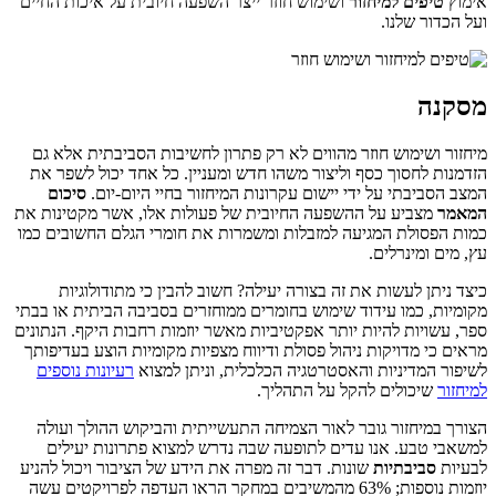
אימוץ
טיפים למיחזור
ושימוש חוזר ייצר השפעה חיובית על איכות החיים
ועל הכדור שלנו.
מסקנה
מיחזור ושימוש חוזר מהווים לא רק פתרון לחשיבות הסביבתית אלא גם
הזדמנות לחסוך כסף וליצור משהו חדש ומעניין. כל אחד יכול לשפר את
המצב הסביבתי על ידי יישום עקרונות המיחזור בחיי היום-יום.
סיכום
המאמר
מצביע על ההשפעה החיובית של פעולות אלו, אשר מקטינות את
כמות הפסולת המגיעה למזבלות ומשמרות את חומרי הגלם החשובים כמו
עץ, מים ומינרלים.
כיצד ניתן לעשות את זה בצורה יעילה? חשוב להבין כי מתודולוגיות
מקומיות, כמו עידוד שימוש בחומרים ממוחזרים בסביבה הביתית או בבתי
ספר, עשויות להיות יותר אפקטיביות מאשר יוזמות רחבות היקף. הנתונים
מראים כי מדויקות ניהול פסולת ודיווח מצפיות מקומיות הוצע בעדיפותך
לשיפור המדיניות והאסטרטגיה הכלכלית, וניתן למצוא
רעיונות נוספים
למיחזור
שיכולים להקל על התהליך.
הצורך במיחזור גובר לאור הצמיחה התעשייתית והביקוש ההולך ועולה
למשאבי טבע. אנו עדים לתופעה שבה נדרש למצוא פתרונות יעילים
לבעיות
סביבתיות
שונות. דבר זה מפרה את הידע של הציבור ויכול להניע
יוזמות נוספות; 63% מהמשיבים במחקר הראו העדפה לפרויקטים עשה