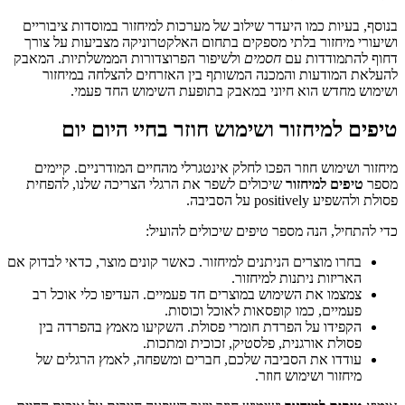
בנוסף, בעיות כמו היעדר שילוב של מערכות למיחזור במוסדות ציבוריים
ושיעורי מיחזור בלתי מספקים בתחום האלקטרוניקה מצביעות על צורך
דחוף להתמודדות עם
חסמים
ולשיפור הפרוצדורות הממשלתיות. המאבק
להעלאת המודעות והמכנה המשותף בין האזרחים להצלחה במיחזור
ושימוש מחדש הוא חיוני במאבק בתופעת השימוש החד פעמי.
טיפים למיחזור ושימוש חוזר בחיי היום יום
מיחזור ושימוש חוזר הפכו לחלק אינטגרלי מהחיים המודרניים. קיימים
מספר
טיפים למיחזור
שיכולים לשפר את הרגלי הצריכה שלנו, להפחית
פסולת ולהשפיע positively על הסביבה.
כדי להתחיל, הנה מספר טיפים שיכולים להועיל:
בחרו מוצרים הניתנים למיחזור. כאשר קונים מוצר, כדאי לבדוק אם
האריזות ניתנות למיחזור.
צמצמו את השימוש במוצרים חד פעמיים. העדיפו כלי אוכל רב
פעמיים, כמו קופסאות לאוכל וכוסות.
הקפידו על הפרדת חומרי פסולת. השקיעו מאמץ בהפרדה בין
פסולת אורגנית, פלסטיק, זכוכית ומתכות.
עודדו את הסביבה שלכם, חברים ומשפחה, לאמץ הרגלים של
מיחזור ושימוש חוזר.