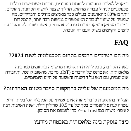
במקביל לעליית המודעות לרווחת העובדים, חברות משתמשות בכלים
טכנולוגיים לניהול עבודה מרחוק, תהליך שצפוי לחשוף חסרונות ניהוליים.
יותר מ-80% מהארגונים בעולם כבר מאמצים מודלים היברידיים, מה
שמעיד על שינויי לעבודה המאפשרים גמישות רבה יותר, התמקדות
במיתוג מעסיק ובעיקר סביבת עבודה אמפתית, אשר עוזרת להתמודד עם
לחצים הקיימים בשוק העבודה הנוכחי.
FAQ
מה הם הטרנדים החמים בתחום הטכנולוגיה לשנת 2024?
בשנה הקרובה, נוכל לראות התקדמות מרשימה בתחומים כמו בינה
מלאכותית, אינטרנט של הדברים (IoT), סייבר, מחשוב קוונטי, ותחבורה
אוטונומית, עם דגש על חדשנות והשפעה על חיינו היומיומיים.
מה המשמעות של עלייה בהתקפות סייבר בשנים האחרונות?
העלייה בהתקפות סייבר מהווה איום אמיתי על הכלכלה הגלובלית, והיא
עשויה לגרום להפסדים בסך של עד 10.5 טריליון דולר. ישנה חשיבות רבה
לאימוץ גישות כמו Zero Trust כדי לצמצם את הסיכון.
כיצד עוסקת בינה מלאכותית באבטחת מידע?