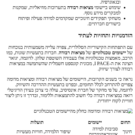
ובגאוגרפיה.
שימוש ביישומי
מציאות רבודה
בתערוכות מוזיאליות, שמקנות
למבקרים מידע נוסף.
משחקי תפקידים חינוכיים שמקדמים למידה פעילה ופיתוח
כישורים חברתיים.
הזדמנויות ותחזיות לעתיד
עם התפתחות הקישוריות הסלולרית, צפויה עלייה משמעותית בנוכחות
של
יישומים טכנולוגיים
של
מציאות רבודה
. חברות בתעשיות שונות, כמו
הרכב, מאמצות טכנולוגיות אלו בעבודה השוטפת שלהן. לדוגמה, יגואר
הציגה את ה-I PACE, מכונית קונספט חשמלית שהשתמשה במציאות
רבודה לצורך שיווק.
נראה כי בשנים הקרובות, היישומים של מציאות רבודה ומציאות מדומה
צפויים להתרחב לכלל תחומים, ובפרט בתעשיות ההדרכה והשיווק.
לדוגמה, על פי מחקר של חברת אינסיסיב, עולה כי צרכן בעידן הדיגיטלי
רואה במציאות רבודה כלי חשוב להתמצאות וללימוד, ובדרך זו ניתן ליצור
חוויית לקוח ייחודית.
תחום
יישומים
תועלות
סביבות למידה
חינוך
שיפור הלמידה, חוויות מעשיות
אינטראקטיביות