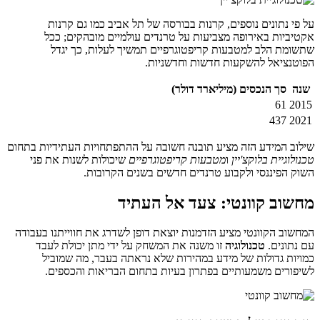
על פי נתונים נוספים, קרנות בבורסה של תל אביב כמו גם קרנות
אקטיביות באירופה מצביעות על טרנדים עולמיים מובהקים; ככל
שתשומת הלב למטבעות קריפטוגרפיים תמשיך לעלות, כך יגדל
הפוטנציאל להשקעות חדשות וחדשניות.
שנה
סך הנכסים (מיליארד דולר)
61
2015
437
2021
שילוב המידע הזה מציע תובנה חשובה על ההתפתחויות העתידיות בתחום
טכנולוגיית בלוקצ'יין
ו
מטבעות קריפטוגרפיים
שיכולות לשנות את פני
השוק הפיננסי ולקבוע טרנדים חדשים בשנים הקרובות.
מחשוב קוונטי: צעד אל העתיד
המחשוב הקוונטי מציע הזדמנות יוצאת דופן לשדרג את חווייתנו בעבודה
עם נתונים.
טכנולוגיה
זו משנה את המשחק על ידי מתן יכולת לעבד
כמויות גדולות של מידע במהירות שלא נראתה בעבר, מה שמוביל
לשיפורים משמעותיים בפתרון בעיות בתחום הבריאות והכספים.