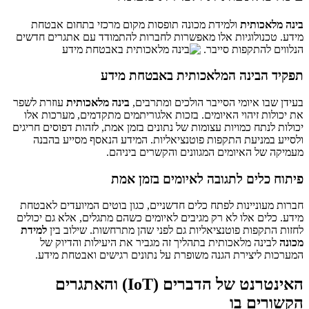
בינה מלאכותית
ולמידת מכונה תופסות מקום מרכזי בתחום אבטחת
מידע. טכנולוגיות אלו מאפשרות לחברות להתמודד עם אתגרים חדשים
הנלווים להתקפות סייבר.
תפקיד הבינה המלאכותית באבטחת מידע
בעידן שבו איומי הסייבר הולכים ומתרבים,
בינה מלאכותית
עוזרת לשפר
את יכולות זיהוי האיומים. בזכות אלגוריתמים מתקדמים, מערכות אלו
יכולות לנתח כמויות עצומות של נתונים בזמן אמת, לזהות דפוסים חריגים
ולסייע במניעת התקפות פוטנציאליות. המידע הנאסף מסייע בהבנה
מעמיקה של האיומים המגוונים והקשרים ביניהם.
פיתוח כלים לתגובה לאיומים בזמן אמת
חברות מעוניינות לפתח כלים חדשניים, כגון בוטים המיועדים לאבטחת
מידע. כלים אלו לא רק מגיבים לאיומים כשהם מתגלים, אלא גם יכולים
לחזות התקפות פוטנציאליות גם לפני שהן מתרחשות. שילוב בין
למידת
מכונה
לבינה מלאכותית בתהליך זה מגביר את היעילות והדיוק של
המערכות ליצירת הגנה משופרת על נתונים רגישים ואבטחת מידע.
האינטרנט של הדברים (IoT) והאתגרים
הקשורים בו