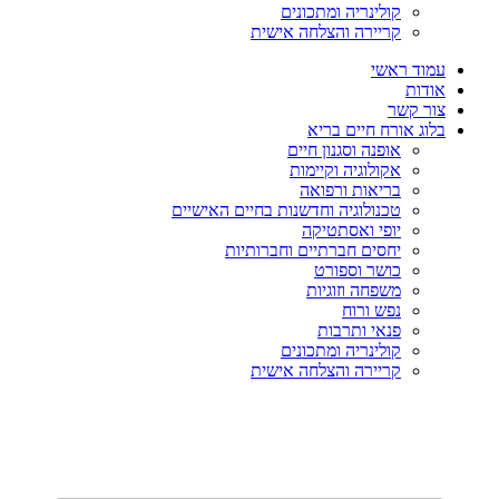
קולינריה ומתכונים
קריירה והצלחה אישית
עמוד ראשי
אודות
צור קשר
בלוג אורח חיים בריא
אופנה וסגנון חיים
אקולוגיה וקיימות
בריאות ורפואה
טכנולוגיה וחדשנות בחיים האישיים
יופי ואסתטיקה
יחסים חברתיים וחברותיות
כושר וספורט
משפחה וזוגיות
נפש ורוח
פנאי ותרבות
קולינריה ומתכונים
קריירה והצלחה אישית