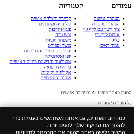
עמודים
קטגוריות
הצהרת נגישות
קריירה והצלחה אישית
הצהרת פרטיות
קולינריה ומתכונים
צור קשר עם לייף ג'וי
פנאי ותרבות
אודות לייף ג'וי
נפש ורוח
בלוג
משפחה וזוגיות
עמוד ראשי
כושר וספורט
יחסים חברתיים וחברותיות
יופי ואסתטיקה
טכנולוגיה וחדשנות בחיים האישיים
בריאות ורפואה
אקולוגיה וקיימות
אופנה וסגנון חיים
התוכן באתר בסיוע AI ובעריכה אנושית
כל הזכויות שמורות
הזכויות לתמונות באתר שייכות ל: freepik.com
כמו רוב האתרים, גם אנחנו משתמשים בעוגיות כדי
הצהרת מדיניות פרטיות
להפוך את הביקור שלך לנעים יותר.
המשך גלישה באתר מהווה את הסכמתך למדיניות
הצהרת נגישות