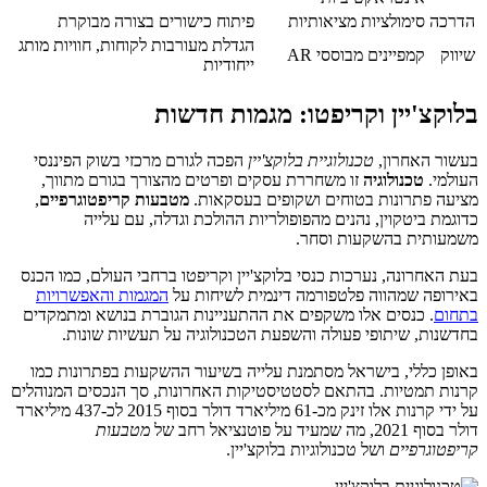
הדרכה
סימולציות מציאותיות
פיתוח כישורים בצורה מבוקרת
הגדלת מעורבות לקוחות, חוויות מותג
שיווק
קמפיינים מבוססי AR
ייחודיות
בלוקצ'יין וקריפטו: מגמות חדשות
בעשור האחרון,
טכנולוגיית בלוקצ'יין
הפכה לגורם מרכזי בשוק הפיננסי
העולמי.
טכנולוגיה
זו משחררת עסקים ופרטים מהצורך בגורם מתווך,
מציעה פתרונות בטוחים ושקופים בעסקאות.
מטבעות קריפטוגרפיים
,
כדוגמת ביטקוין, נהנים מהפופולריות ההולכת וגדלה, עם עלייה
משמעותית בהשקעות וסחר.
בעת האחרונה, נערכות כנסי בלוקצ'יין וקריפטו ברחבי העולם, כמו הכנס
באירופה שמהווה פלטפורמה דינמית לשיחות על
המגמות והאפשרויות
בתחום
. כנסים אלו משקפים את ההתעניינות הגוברת בנושא ומתמקדים
בחדשנות, שיתופי פעולה והשפעת הטכנולוגיה על תעשיות שונות.
באופן כללי, בישראל מסתמנת עלייה בשיעור ההשקעות בפתרונות כמו
קרנות תמטיות. בהתאם לסטטיסטיקות האחרונות, סך הנכסים המנוהלים
על ידי קרנות אלו זינק מכ-61 מיליארד דולר בסוף 2015 לכ-437 מיליארד
דולר בסוף 2021, מה שמעיד על פוטנציאל רחב של
מטבעות
קריפטוגרפיים
ושל טכנולוגיות בלוקצ'יין.