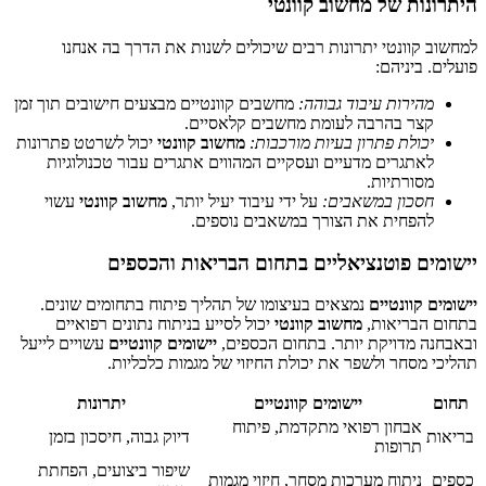
היתרונות של מחשוב קוונטי
למחשוב קוונטי יתרונות רבים שיכולים לשנות את הדרך בה אנחנו
פועלים. ביניהם:
מהירות עיבוד גבוהה:
מחשבים קוונטיים מבצעים חישובים תוך זמן
קצר בהרבה לעומת מחשבים קלאסיים.
יכולת פתרון בעיות מורכבות:
מחשוב קוונטי
יכול לשרטט פתרונות
לאתגרים מדעיים ועסקיים המהווים אתגרים עבור טכנולוגיות
מסורתיות.
חסכון במשאבים:
על ידי עיבוד יעיל יותר,
מחשוב קוונטי
עשוי
להפחית את הצורך במשאבים נוספים.
יישומים פוטנציאליים בתחום הבריאות והכספים
יישומים קוונטיים
נמצאים בעיצומו של תהליך פיתוח בתחומים שונים.
בתחום הבריאות,
מחשוב קוונטי
יכול לסייע בניתוח נתונים רפואיים
ובאבחנה מדויקת יותר. בתחום הכספים,
יישומים קוונטיים
עשויים לייעל
תהליכי מסחר ולשפר את יכולת החיזוי של מגמות כלכליות.
תחום
יישומים קוונטיים
יתרונות
אבחון רפואי מתקדמת, פיתוח
בריאות
דיוק גבוה, חיסכון בזמן
תרופות
שיפור ביצועים, הפחתת
כספים
ניתוח מערכות מסחר, חיזוי מגמות