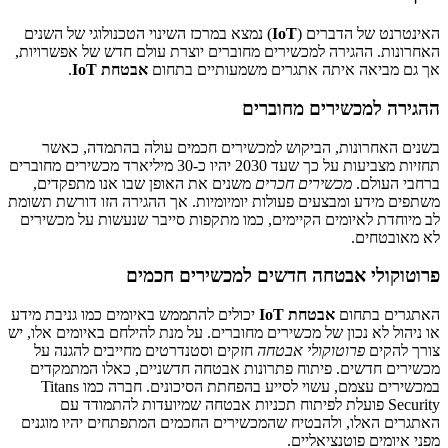
האינטרנט של הדברים (
IoT
) נמצא במרכז השינוי הטכנולוגי של השנים
האחרונות. ההגירה למכשירים מחוברים יוצרת עולם חדש של אפשרויות,
אך גם מביאה איתה אתגרים משמעותיים בתחום
אבטחת IoT
.
ההגירה למכשירים מחוברים
בשנים האחרונות, הביקוש למכשירים חכמים עולה בהתמדה, כאשר
תחזיות מצביעות על כך שעד 2030 יהיו כ-30 מיליארד מכשירים מחוברים
ברחבי העולם.
מכשירים חכרים
משנים את האופן שבו אנו מתפקדים,
משתפים מידע ומבצעים פעולות יומיומיות. אך ההגירה הזו דורשת תשומת
לב מיוחדת לאיומים הקיימים, כמו מתקפות סייבר שנעשות על מכשירים
לא מאובטחים.
פרוטוקולי אבטחה חדשים למכשירים חכמים
האתגרים בתחום
אבטחת IoT
יכולים להתממש באיומים כמו גניבת מידע
או ניהול לא נכון של מכשירים מחוברים. על מנת להילחם באיומים אלו, יש
צורך להקים
פרוטוקולי אבטחה
חזקים וסטנדרטים מחייבים להגנה על
מכשירים חדשים. פיתוח פתרונות אבטחה חדשניים, כאלו המתמקדים
במכשירים עצמם, עשוי לסייע בהפחתת הסיכונים. חברה כמו Titans
Security פועלת לפיתוח תכניות אבטחה שמיועדות להתמודד עם
האתגרים האלו, ולהבטיח שהמכשירים החכמים המתפתחים יהיו מוגנים
מפני איומים פוטנציאליים.