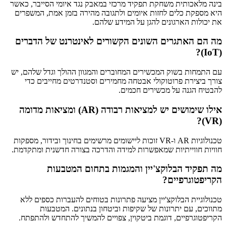
בינה מלאכותית משחקת תפקיד מרכזי במאבק נגד איומי הסייבר, כאשר
היא מספקת כלים לחזות איומים ולתגובה מהירה בזמן אמת, המשפרים
את יכולות הארגונים להגן על המידע שלהם.
מה הם האתגרים השונים הקשורים לאינטרנט של הדברים
(IoT)?
עם התמחות בשוק המכשירים המחוברים והמגוון ההולך וגדל שלהם, יש
צורך ביצירת פרוטוקולי אבטחה מחמירים וסטנדרטים מחייבים כדי
להבטיח הגנה על מכשירים חכמים.
אילו שימושים יש למציאות רבודה (AR) ומציאות מדומה
(VR)?
טכנולוגיות AR ו-VR זוכות ליישומים מרשימים בחינוך ובידור, מספקות
חוויות חווייתיות שמאפשרות למידה והדרכה בצורה חדשנית ומתקדמת.
מה תפקיד הבלוקצ'יין והמגמות בתחום המטבעות
הקריפטוגרפיים?
טכנולוגיית הבלוקצ'יין מציעה פתרונות בטוחים להעברות כספים ללא
מתווכים, עם יתרונות של שקיפות וביטחון בנתונים. המטבעות
הקריפטוגרפיים, דוגמת ביטקוין, צפויים להמשיך להתחדש ולהתפתח.