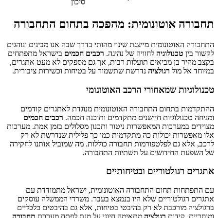
סיכון
תחבורה אוטונומית: מהפכה בתחום התחבורה
התחבורה האוטונומית מייצגת שינוי מהותי בדרך שבה אנו מבינים ונוהגים
לקשור בין
טכנולוגיה
לחוויה של נהיגה.
רכבים חכמים
בישראל מתפתחים
בקצב מהיר בן מביאים תועלות רבות, אך גם מספקים לא מעט אתגרים,
במיוחד אל מול
רגולציה
נדרשת שתשמור על בטיחות וכשירות ציבורית.
טכנולוגיות שמאחורי הרכב האוטונומי
ההתקדמות בתחום התחבורה האוטונומית מנוגדת לאתגרים קודמים
ומניחה טכנולוגיות חיישנים מתקדמים ותוכנה חכמה.
רכבים חכמים
מצוידים במערכות המאפשרות ניטור ותכנון מסלולים בזמן אמת. מערכות
אלו מאפשרות יכולות כה מתקדמות כמו כך פלילית שנדרשת לא רק
לרכב, אלא גם לפלטפורמות תחבורה כוללות. מה שמוביל אותנו לחקירה
של השפעת החידושים על תשתיות התחבורה.
אתגרים רגולטוריים ובטיחותיים
עם התפתחות תחום התחבורה האוטונומית, ישראל מתמודדת עם
אתגרים רגולטוריים שלא היו בנמצא בעבר. משרדי הממשלה עוסקים
ברגולציה מורכבת לא רק בהיבטי בטיחות, אלא גם בהיבטים כלכליים
ומוסריים. קידום
רגולציה
מתאימה חיוני על מנת לפתח מערכת
תחבורה