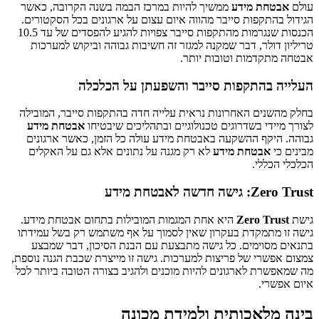
עולם
אבטחת מידע
ממשיך להיות במרכז הבמה בשנה הקרובה, כאשר
הגידול בהתקפות סייבר מהווה איום עצום על ארגונים בכל הסקטורים.
הכנסות שנגרמות מהתקפות סייבר צפויות להגיע להפסדים של עד 10.5
טריליון דולר, דבר שמקנה למגזר זה חשיבות גבוהה וביקוש למערכות
אבטחה מתקדמות וטובות יותר.
העלייה בהתקפות סייבר והשפעתן על הכלכלה
בחלק מהשנים האחרונות נראית עלייה חדה בהתקפות סייבר, המובילה
לצורך מיידי בשדרוגים טכנולוגיים ובתהליכים שיבטיחו
אבטחת מידע
גבוהה. היקף ההשקעה באבטחת מידע עולה כל הזמן, כאשר ארגונים
מבינים כי
אבטחת מידע
לא רק מגנה על נתונים אלא גם על האקלים
הכלכלי הכללי.
Zero Trust: גישה חדשה לאבטחת מידע
גישת
Zero Trust
היא אחת המגמות המובילות בתחום אבטחת מידע.
גישה זו מתמקדת בעקרון שאין לסמוך על אף משתמש רק בשל עמידתו
בתנאים מסוימים. כל גישה מתבצעת עם הבנת הסיכון, דבר שמבצע
צמצום אפשרי של פריצות למערכות. גישה זו מייצרת שכבת הגנה נוספת,
מה שמאפשרת לארגונים להיות מוכנים ולהגיב בצורה הטובה ביותר לכל
איום אפשרי.
בינה מלאכותית ולמידת מכונה