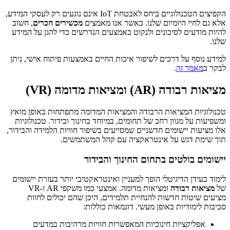
הקפיצים הטכנולוגיים ביחס לאבטחת IoT אינם נוגעים רק לעסקי המידע,
אלא גם לחיי היומיום שלנו. כאשר אנו מאמצים
מכשירים חכרים
, חשוב
להיות מודעים לסיכונים ולנקוט באמצעים הנדרשים כדי להגן על המידע
שלנו.
למידע נוסף על דרכים לשיפור איכות החיים באמצעות פיתוח אישי, ניתן
לבקר ב
מאמר זה
.
מציאות רבודה (AR) ומציאות מדומה (VR)
טכנולוגיות המציאות הרבודה והמציאות המדומה מתפתחות באופן מואץ
ומשפיעות על מגוון רחב של תחומים, במיוחד בחינוך ובידור. טכנולוגיות
אלו מציעות יישומים חדשניים שמסייעים בשיפור חוויות הלמידה והבידור,
תוך שימת דגש על אינטראקציה עם קהל המשתמשים.
יישומים בולטים בתחום החינוך והבידור
לימוד בעידן הדיגיטלי הופך למעניין ואינטראקטיבי יותר בעזרת יישומים
של
מציאות רבודה
ומציאות מדומה. אמצעי כמו משקפי AR ו-VR
מציעים שיטות חדשות להנחיית תלמידים, היכן שהם יכולים לחוות
סביבות לימודיות באופן מעשי. דוגמאות כוללות:
אפליקציות חינוכיות המאפשרות חוויות מרהיבות במדעים