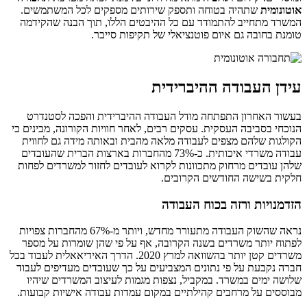
אוטונומית
שתהיה בטוחה ותספק שירותים מספקים לכל המשתמשים.
המשרד מתחייב להתמודד עם כל ההיבטים הללו, תוך הבנה שהקידמה
טומנת בחובה גם איום פוטנציאלי של תקיפות סייבר.
עידן העבודה ההיברידית
בעשור האחרון התפתחה מודל העבודה ההיברידית והפכה לסטנדרט
הנוכחי בסביבה העסקית. עסקים רבים, לאחר חוויות הקורונה, מבינים כי
הקולגות שלהם מצפים לעבודה מלאה מהבית ובאותה מידה גם לחווית
עבודה משרדי איכותית. כ-73% מהחברות בארצות הברית שהעובדים
שלהן עובדים מרחוק מתכוונות לקרוא לעובדים לחזור למשרדים לפחות
חלקית בשישה החודשים הקרובים.
הזדמנויות ורזה בכוח העבודה
נראה שהשוק העבודה מתעורר מחדש, ויותר מ-67% מהחברות צפויות
לפתוח יותר משרדים בשנה הקרובה, אף על פי שהן שומרות על מספר
משרדים קטן יותר בהשוואה למרץ 2020. הדרך האידיאאלית לעבוד בכל
חברה נקבעת על פי נתונים המצביעים על כך שעובדים מעדיפים לעבוד
שלושה ימים במשרד. במקביל, נצפות מגמות לעיצוב המשרדים שיהיו
מבוססים על מרחבים קהילתיים במקום עמדות עבודה אישיות קבועות.