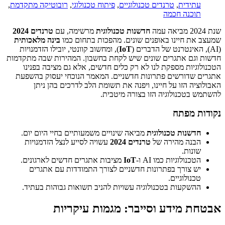
עתידית
,
טרנדים טכנולוגיים
,
פיתוח טכנולוגי
,
רובוטיקה מתקדמת
,
תוכנה חכמה
שנת 2024 מביאה עמה
חדשנות טכנולוגית
מרשימה, עם
טרנדים 2024
שמעצב את חיינו באופנים שונים. מהפכות בתחום כמו
בינה מלאכותית
(AI), האינטרנט של הדברים (
IoT
), ומחשוב קוונטי, יובילו הזדמנויות
חדשות וגם אתגרים שונים שיש לקחת בחשבון. המהירות שבה מתקדמות
הטכנולוגיות מספקת לנו לא רק כלים חדשים, אלא גם מציבה בפנינו
אתגרים שדורשים פתרונות חדשניים. המאמר הנוכחי יעסוק בהשפעת
האבולוציה הזו על חיינו, ויפנה את תשומת הלב לדרכים בהן ניתן
להשתמש בטכנולוגיה הזו בצורה מיטבית.
נקודות מפתח
חדשנות טכנולוגית
מביאה שינויים משמעותיים בחיי היום יום.
הבנה מהירה של
טרנדים 2024
עשויה לסייע לנצל הזדמנויות
שונות.
הטכנולוגיות כמו AI ו-
IoT
מציבות אתגרים חדשים לארגונים.
יש צורך בפתרונות חדשניים לצורך התמודדות עם אתגרים
טכנולוגיים.
ההשקעות בטכנולוגיה עשויות להניב תשואות גבוהות בעתיד.
אבטחת מידע וסייבר: מגמות עיקריות