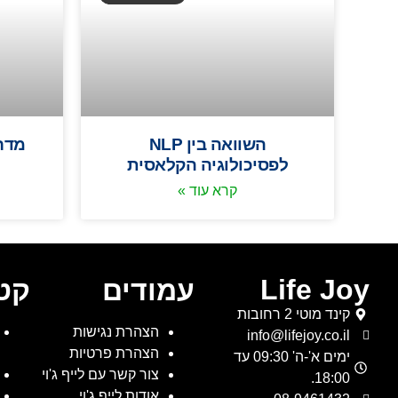
השוואה בין NLP
מדרי
לפסיכולוגיה הקלאסית
קרא עוד »
Life Joy
עמודים
קטג
קינד מוטי 2 רחובות
הצהרת נגישות
info@lifejoy.co.il
הצהרת פרטיות
ימים א'-ה' 09:30 עד
צור קשר עם לייף ג'וי
18:00.
אודות לייף ג'וי