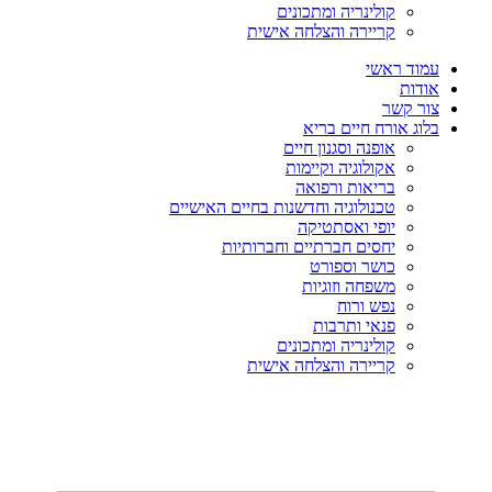
קולינריה ומתכונים
קריירה והצלחה אישית
עמוד ראשי
אודות
צור קשר
בלוג אורח חיים בריא
אופנה וסגנון חיים
אקולוגיה וקיימות
בריאות ורפואה
טכנולוגיה וחדשנות בחיים האישיים
יופי ואסתטיקה
יחסים חברתיים וחברותיות
כושר וספורט
משפחה וזוגיות
נפש ורוח
פנאי ותרבות
קולינריה ומתכונים
קריירה והצלחה אישית