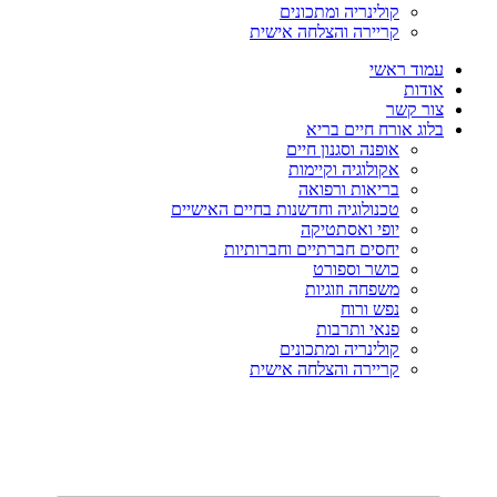
קולינריה ומתכונים
קריירה והצלחה אישית
עמוד ראשי
אודות
צור קשר
בלוג אורח חיים בריא
אופנה וסגנון חיים
אקולוגיה וקיימות
בריאות ורפואה
טכנולוגיה וחדשנות בחיים האישיים
יופי ואסתטיקה
יחסים חברתיים וחברותיות
כושר וספורט
משפחה וזוגיות
נפש ורוח
פנאי ותרבות
קולינריה ומתכונים
קריירה והצלחה אישית