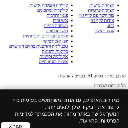
הצהרת נגישות
קריירה והצלחה אישית
הצהרת פרטיות
קולינריה ומתכונים
צור קשר עם לייף ג'וי
פנאי ותרבות
אודות לייף ג'וי
נפש ורוח
בלוג
משפחה וזוגיות
עמוד ראשי
כושר וספורט
יחסים חברתיים וחברותיות
יופי ואסתטיקה
טכנולוגיה וחדשנות בחיים האישיים
בריאות ורפואה
אקולוגיה וקיימות
אופנה וסגנון חיים
התוכן באתר בסיוע AI ובעריכה אנושית
כל הזכויות שמורות
הזכויות לתמונות באתר שייכות ל: freepik.com
כמו רוב האתרים, גם אנחנו משתמשים בעוגיות כדי
הצהרת מדיניות פרטיות
להפוך את הביקור שלך לנעים יותר.
המשך גלישה באתר מהווה את הסכמתך למדיניות
הצהרת נגישות
הפרטיות.
קרא עוד
.
הוסט סנטר אחסון אתרים ושרתים
סגור X