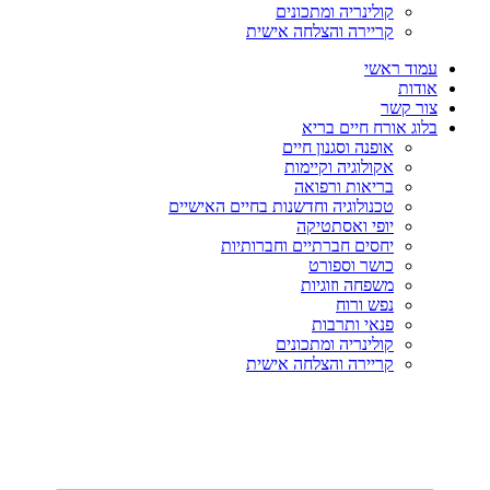
קולינריה ומתכונים
קריירה והצלחה אישית
עמוד ראשי
אודות
צור קשר
בלוג אורח חיים בריא
אופנה וסגנון חיים
אקולוגיה וקיימות
בריאות ורפואה
טכנולוגיה וחדשנות בחיים האישיים
יופי ואסתטיקה
יחסים חברתיים וחברותיות
כושר וספורט
משפחה וזוגיות
נפש ורוח
פנאי ותרבות
קולינריה ומתכונים
קריירה והצלחה אישית