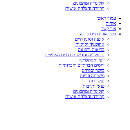
קולינריה ומתכונים
קריירה והצלחה אישית
עמוד ראשי
אודות
צור קשר
בלוג אורח חיים בריא
אופנה וסגנון חיים
אקולוגיה וקיימות
בריאות ורפואה
טכנולוגיה וחדשנות בחיים האישיים
יופי ואסתטיקה
יחסים חברתיים וחברותיות
כושר וספורט
משפחה וזוגיות
נפש ורוח
פנאי ותרבות
קולינריה ומתכונים
קריירה והצלחה אישית