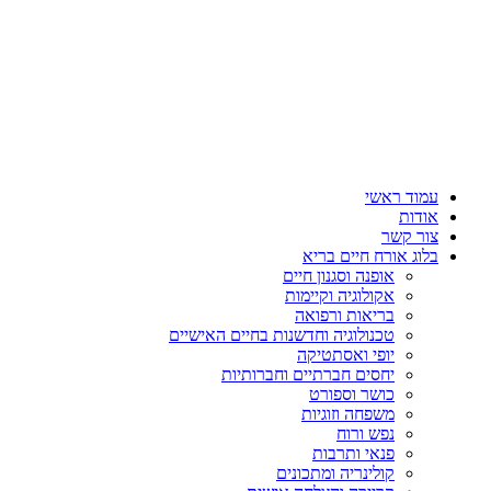
עמוד ראשי
אודות
צור קשר
בלוג אורח חיים בריא
אופנה וסגנון חיים
אקולוגיה וקיימות
בריאות ורפואה
טכנולוגיה וחדשנות בחיים האישיים
יופי ואסתטיקה
יחסים חברתיים וחברותיות
כושר וספורט
משפחה וזוגיות
נפש ורוח
פנאי ותרבות
קולינריה ומתכונים