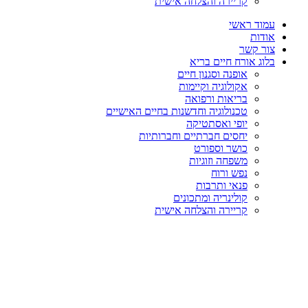
קריירה והצלחה אישית
עמוד ראשי
אודות
צור קשר
בלוג אורח חיים בריא
אופנה וסגנון חיים
אקולוגיה וקיימות
בריאות ורפואה
טכנולוגיה וחדשנות בחיים האישיים
יופי ואסתטיקה
יחסים חברתיים וחברותיות
כושר וספורט
משפחה וזוגיות
נפש ורוח
פנאי ותרבות
קולינריה ומתכונים
קריירה והצלחה אישית