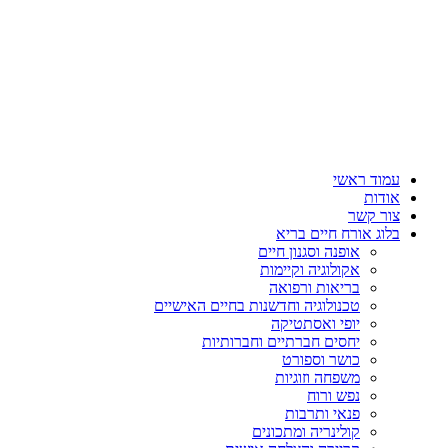
עמוד ראשי
אודות
צור קשר
בלוג אורח חיים בריא
אופנה וסגנון חיים
אקולוגיה וקיימות
בריאות ורפואה
טכנולוגיה וחדשנות בחיים האישיים
יופי ואסתטיקה
יחסים חברתיים וחברותיות
כושר וספורט
משפחה וזוגיות
נפש ורוח
פנאי ותרבות
קולינריה ומתכונים