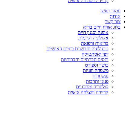
קריירה והצלחה אישית
עמוד ראשי
אודות
צור קשר
בלוג אורח חיים בריא
אופנה וסגנון חיים
אקולוגיה וקיימות
בריאות ורפואה
טכנולוגיה וחדשנות בחיים האישיים
יופי ואסתטיקה
יחסים חברתיים וחברותיות
כושר וספורט
משפחה וזוגיות
נפש ורוח
פנאי ותרבות
קולינריה ומתכונים
קריירה והצלחה אישית