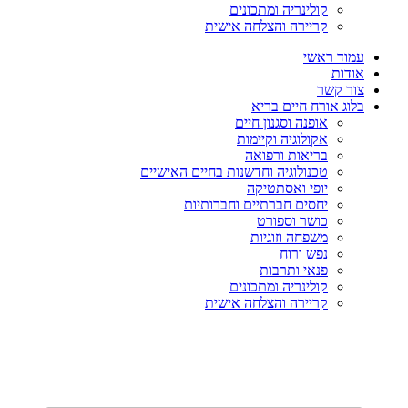
קולינריה ומתכונים
קריירה והצלחה אישית
עמוד ראשי
אודות
צור קשר
בלוג אורח חיים בריא
אופנה וסגנון חיים
אקולוגיה וקיימות
בריאות ורפואה
טכנולוגיה וחדשנות בחיים האישיים
יופי ואסתטיקה
יחסים חברתיים וחברותיות
כושר וספורט
משפחה וזוגיות
נפש ורוח
פנאי ותרבות
קולינריה ומתכונים
קריירה והצלחה אישית