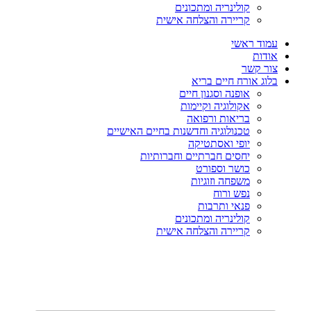
קולינריה ומתכונים
קריירה והצלחה אישית
עמוד ראשי
אודות
צור קשר
בלוג אורח חיים בריא
אופנה וסגנון חיים
אקולוגיה וקיימות
בריאות ורפואה
טכנולוגיה וחדשנות בחיים האישיים
יופי ואסתטיקה
יחסים חברתיים וחברותיות
כושר וספורט
משפחה וזוגיות
נפש ורוח
פנאי ותרבות
קולינריה ומתכונים
קריירה והצלחה אישית