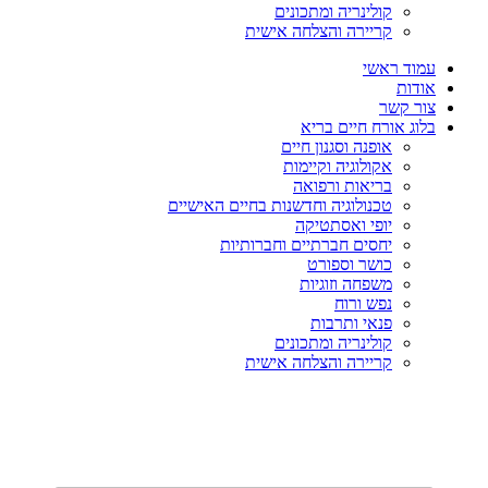
קולינריה ומתכונים
קריירה והצלחה אישית
עמוד ראשי
אודות
צור קשר
בלוג אורח חיים בריא
אופנה וסגנון חיים
אקולוגיה וקיימות
בריאות ורפואה
טכנולוגיה וחדשנות בחיים האישיים
יופי ואסתטיקה
יחסים חברתיים וחברותיות
כושר וספורט
משפחה וזוגיות
נפש ורוח
פנאי ותרבות
קולינריה ומתכונים
קריירה והצלחה אישית