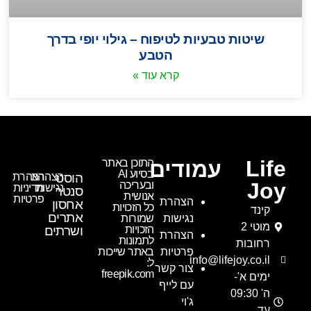
שיטות טבעיות לטיפוח – גילוי יופי בדרך
הטבע
קרא עוד »
Life
עמודים
התוכן באתר
בסיוע AI
הוסט
הצהרת
הצהרת
Joy
ובעריכה
נגישות
מדיניות
סנטר
אנושית
פרטיות
הצהרת
אחסון
כל הזכויות
קינד
אתרים
נגישות
שמורות
מוטי 2
הזכויות
ושרתים
הצהרת
לתמונות
רחובות
פרטיות
באתר שייכות
info@lifejoy.co.il
ל:
צור קשר
freepik.com
ימים א'-
עם לייף
ה' 09:30
ג'וי
עד