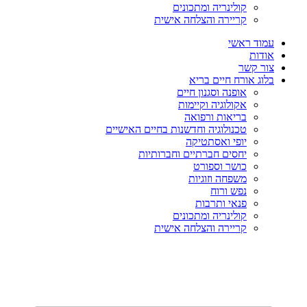
קולינריה ומתכונים
קריירה והצלחה אישית
עמוד ראשי
אודות
צור קשר
בלוג אורח חיים בריא
אופנה וסגנון חיים
אקולוגיה וקיימות
בריאות ורפואה
טכנולוגיה וחדשנות בחיים האישיים
יופי ואסתטיקה
יחסים חברתיים וחברותיות
כושר וספורט
משפחה וזוגיות
נפש ורוח
פנאי ותרבות
קולינריה ומתכונים
קריירה והצלחה אישית