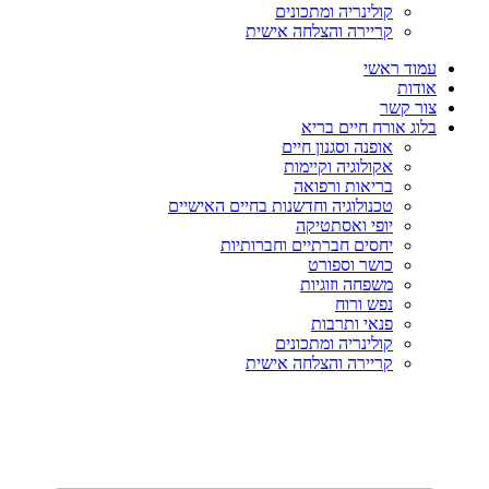
קולינריה ומתכונים
קריירה והצלחה אישית
עמוד ראשי
אודות
צור קשר
בלוג אורח חיים בריא
אופנה וסגנון חיים
אקולוגיה וקיימות
בריאות ורפואה
טכנולוגיה וחדשנות בחיים האישיים
יופי ואסתטיקה
יחסים חברתיים וחברותיות
כושר וספורט
משפחה וזוגיות
נפש ורוח
פנאי ותרבות
קולינריה ומתכונים
קריירה והצלחה אישית