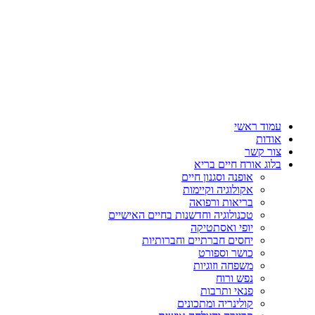
עמוד ראשי
אודות
צור קשר
בלוג אורח חיים בריא
אופנה וסגנון חיים
אקולוגיה וקיימות
בריאות ורפואה
טכנולוגיה וחדשנות בחיים האישיים
יופי ואסתטיקה
יחסים חברתיים וחברותיות
כושר וספורט
משפחה וזוגיות
נפש ורוח
פנאי ותרבות
קולינריה ומתכונים