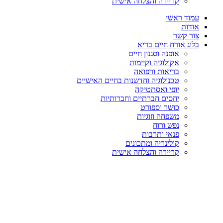
קריירה והצלחה אישית
עמוד ראשי
אודות
צור קשר
בלוג אורח חיים בריא
אופנה וסגנון חיים
אקולוגיה וקיימות
בריאות ורפואה
טכנולוגיה וחדשנות בחיים האישיים
יופי ואסתטיקה
יחסים חברתיים וחברותיות
כושר וספורט
משפחה וזוגיות
נפש ורוח
פנאי ותרבות
קולינריה ומתכונים
קריירה והצלחה אישית