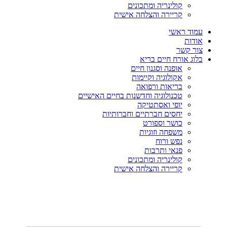
קולינריה ומתכונים
קריירה והצלחה אישית
עמוד ראשי
אודות
צור קשר
בלוג אורח חיים בריא
אופנה וסגנון חיים
אקולוגיה וקיימות
בריאות ורפואה
טכנולוגיה וחדשנות בחיים האישיים
יופי ואסתטיקה
יחסים חברתיים וחברותיות
כושר וספורט
משפחה וזוגיות
נפש ורוח
פנאי ותרבות
קולינריה ומתכונים
קריירה והצלחה אישית