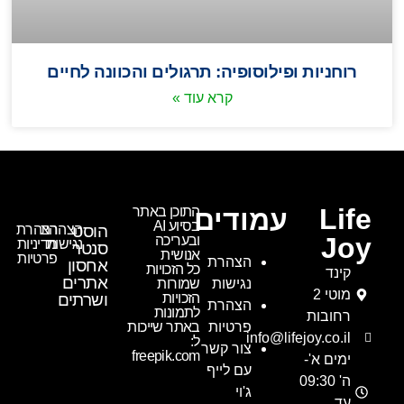
רוחניות ופילוסופיה: תרגולים והכוונה לחיים
קרא עוד »
Life
עמודים
התוכן באתר
בסיוע AI
הוסט
הצהרת
הצהרת
Joy
ובעריכה
נגישות
מדיניות
סנטר
אנושית
פרטיות
הצהרת
אחסון
כל הזכויות
קינד
אתרים
נגישות
שמורות
מוטי 2
הזכויות
ושרתים
הצהרת
לתמונות
רחובות
פרטיות
באתר שייכות
info@lifejoy.co.il
ל:
צור קשר
freepik.com
ימים א'-
עם לייף
ה' 09:30
ג'וי
עד