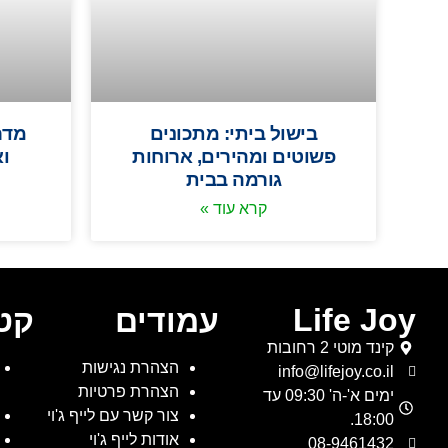
בישול ביתי: מתכונים
מדרי
פשוטים ומהירים, ארוחות
ו
גורמה בבית
קרא עוד »
Life Joy
עמודים
קטג
קינד מוטי 2 רחובות
הצהרת נגישות
info@lifejoy.co.il
הצהרת פרטיות
ימים א'-ה' 09:30 עד
צור קשר עם לייף ג'וי
18:00.
אודות לייף ג'וי
08-9461432