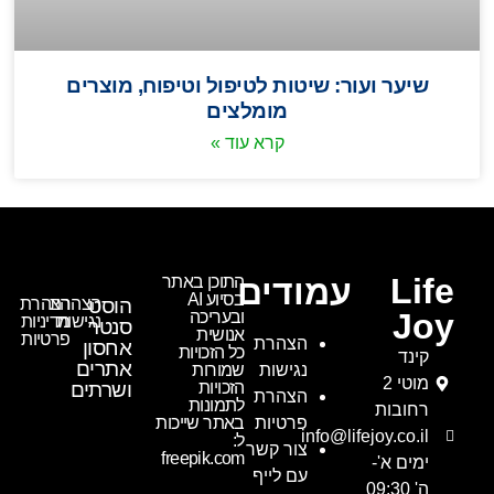
שיער ועור: שיטות לטיפול וטיפוח, מוצרים
מומלצים
קרא עוד »
Life
עמודים
התוכן באתר
בסיוע AI
הוסט
הצהרת
הצהרת
Joy
ובעריכה
נגישות
מדיניות
סנטר
אנושית
פרטיות
הצהרת
אחסון
כל הזכויות
קינד
אתרים
נגישות
שמורות
מוטי 2
הזכויות
ושרתים
הצהרת
לתמונות
רחובות
פרטיות
באתר שייכות
info@lifejoy.co.il
ל:
צור קשר
freepik.com
ימים א'-
עם לייף
ה' 09:30