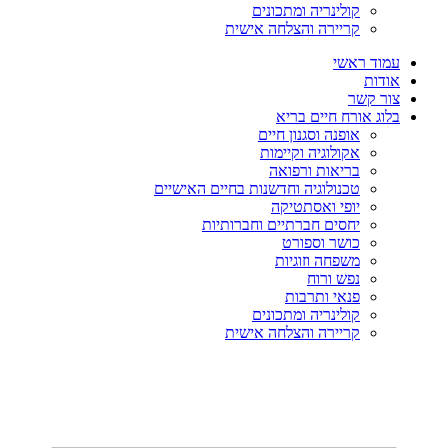
קולינריה ומתכונים
קריירה והצלחה אישית
עמוד ראשי
אודות
צור קשר
בלוג אורח חיים בריא
אופנה וסגנון חיים
אקולוגיה וקיימות
בריאות ורפואה
טכנולוגיה וחדשנות בחיים האישיים
יופי ואסתטיקה
יחסים חברתיים וחברותיות
כושר וספורט
משפחה וזוגיות
נפש ורוח
פנאי ותרבות
קולינריה ומתכונים
קריירה והצלחה אישית