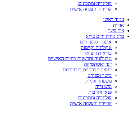
קולינריה ומתכונים
קריירה והצלחה אישית
עמוד ראשי
אודות
צור קשר
בלוג אורח חיים בריא
אופנה וסגנון חיים
אקולוגיה וקיימות
בריאות ורפואה
טכנולוגיה וחדשנות בחיים האישיים
יופי ואסתטיקה
יחסים חברתיים וחברותיות
כושר וספורט
משפחה וזוגיות
נפש ורוח
פנאי ותרבות
קולינריה ומתכונים
קריירה והצלחה אישית