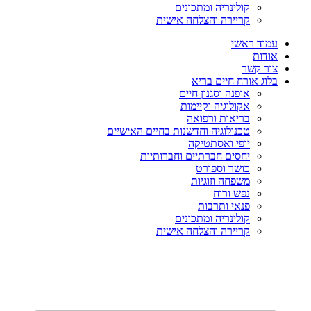
קולינריה ומתכונים
קריירה והצלחה אישית
עמוד ראשי
אודות
צור קשר
בלוג אורח חיים בריא
אופנה וסגנון חיים
אקולוגיה וקיימות
בריאות ורפואה
טכנולוגיה וחדשנות בחיים האישיים
יופי ואסתטיקה
יחסים חברתיים וחברותיות
כושר וספורט
משפחה וזוגיות
נפש ורוח
פנאי ותרבות
קולינריה ומתכונים
קריירה והצלחה אישית