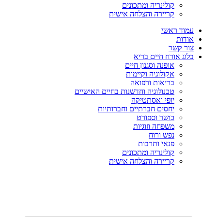
קולינריה ומתכונים
קריירה והצלחה אישית
עמוד ראשי
אודות
צור קשר
בלוג אורח חיים בריא
אופנה וסגנון חיים
אקולוגיה וקיימות
בריאות ורפואה
טכנולוגיה וחדשנות בחיים האישיים
יופי ואסתטיקה
יחסים חברתיים וחברותיות
כושר וספורט
משפחה וזוגיות
נפש ורוח
פנאי ותרבות
קולינריה ומתכונים
קריירה והצלחה אישית