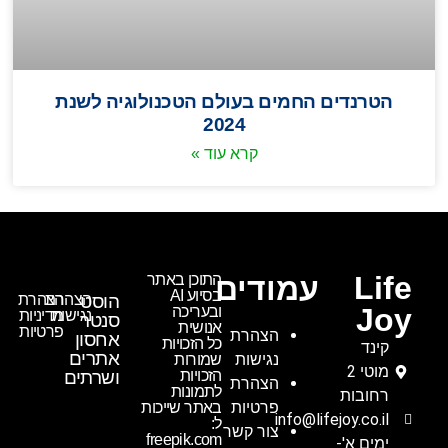
הטרנדים החמים בעולם הטכנולוגיה לשנת
2024
קרא עוד »
Life
עמודים
התוכן באתר
בסיוע AI
הוסט
הצהרת
הצהרת
Joy
ובעריכה
נגישות
מדיניות
סנטר
אנושית
פרטיות
הצהרת
אחסון
כל הזכויות
קינד
אתרים
נגישות
שמורות
מוטי 2
הזכויות
ושרתים
הצהרת
לתמונות
רחובות
פרטיות
באתר שייכות
info@lifejoy.co.il
ל:
צור קשר
freepik.com
ימים א'-