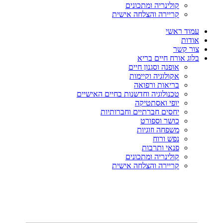
קולינריה ומתכונים
קריירה והצלחה אישית
עמוד ראשי
אודות
צור קשר
בלוג אורח חיים בריא
אופנה וסגנון חיים
אקולוגיה וקיימות
בריאות ורפואה
טכנולוגיה וחדשנות בחיים האישיים
יופי ואסתטיקה
יחסים חברתיים וחברותיות
כושר וספורט
משפחה וזוגיות
נפש ורוח
פנאי ותרבות
קולינריה ומתכונים
קריירה והצלחה אישית