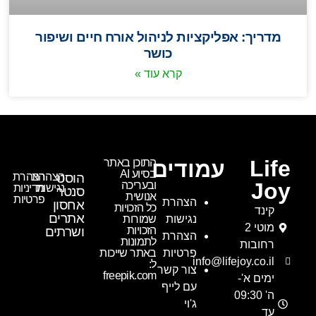
מדריך: אפליקציות לניהול אורח חיים ושיפור
כושר
קרא עוד »
Life
עמודים
התוכן באתר
בסיוע AI
הוסט
הצהרת
הצהרת
Joy
ובעריכה
נגישות
מדיניות
סנטר
אנושית
פרטיות
הצהרת
אחסון
כל הזכויות
קינד
אתרים
נגישות
שמורות
מוטי 2
הזכויות
ושרתים
הצהרת
לתמונות
רחובות
פרטיות
באתר שייכות
info@lifejoy.co.il
ל:
צור קשר
freepik.com
ימים א'-
עם לייף
ה' 09:30
ג'וי
עד