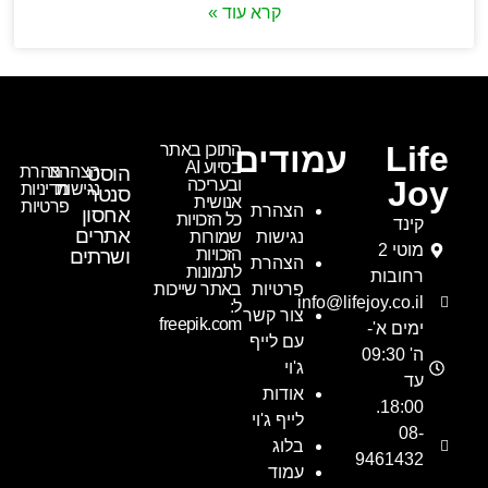
קרא עוד »
Life
עמודים
התוכן באתר
בסיוע AI
הוסט
הצהרת
הצהרת
Joy
ובעריכה
נגישות
מדיניות
סנטר
אנושית
פרטיות
הצהרת
אחסון
כל הזכויות
קינד
אתרים
נגישות
שמורות
מוטי 2
הזכויות
ושרתים
הצהרת
לתמונות
רחובות
פרטיות
באתר שייכות
info@lifejoy.co.il
ל:
צור קשר
freepik.com
ימים א'-
עם לייף
ה' 09:30
ג'וי
עד
אודות
18:00.
לייף ג'וי
08-
בלוג
9461432
עמוד