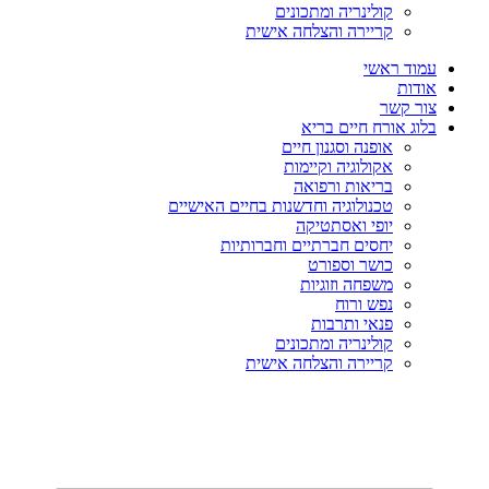
קולינריה ומתכונים
קריירה והצלחה אישית
עמוד ראשי
אודות
צור קשר
בלוג אורח חיים בריא
אופנה וסגנון חיים
אקולוגיה וקיימות
בריאות ורפואה
טכנולוגיה וחדשנות בחיים האישיים
יופי ואסתטיקה
יחסים חברתיים וחברותיות
כושר וספורט
משפחה וזוגיות
נפש ורוח
פנאי ותרבות
קולינריה ומתכונים
קריירה והצלחה אישית