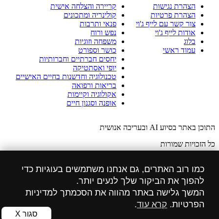
הצהרת נגישות
קריירה והצלחה אישית
הצהרת פרטיות
קולינריה ומתכונים
צור קשר עם לייף ג'וי
פנאי ותרבות
אודות לייף ג'וי
נפש ורוח
בלוג
משפחה וזוגיות
עמוד ראשי
כושר וספורט
יחסים חברתיים וחברותיות
יופי ואסתטיקה
טכנולוגיה וחדשנות בחיים האישיים
בריאות ורפואה
אקולוגיה וקיימות
אופנה וסגנון חיים
התוכן באתר בסיוע AI ובעריכה אנושית
כל הזכויות שמורות
הזכויות לתמונות באתר שייכות ל: freepik.com
כמו רוב האתרים, גם אנחנו משתמשים בעוגיות כדי
הצהרת מדיניות פרטיות
להפוך את הביקור שלך לנעים יותר.
המשך גלישה באתר מהווה את הסכמתך למדיניות
הצהרת נגישות
הפרטיות.
קרא עוד
.
הוסט סנטר אחסון אתרים ושרתים
סגור X