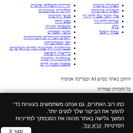
הצהרת נגישות
קריירה והצלחה אישית
הצהרת פרטיות
קולינריה ומתכונים
צור קשר עם לייף ג'וי
פנאי ותרבות
אודות לייף ג'וי
נפש ורוח
בלוג
משפחה וזוגיות
עמוד ראשי
כושר וספורט
יחסים חברתיים וחברותיות
יופי ואסתטיקה
טכנולוגיה וחדשנות בחיים האישיים
בריאות ורפואה
אקולוגיה וקיימות
אופנה וסגנון חיים
התוכן באתר בסיוע AI ובעריכה אנושית
כל הזכויות שמורות
הזכויות לתמונות באתר שייכות ל: freepik.com
כמו רוב האתרים, גם אנחנו משתמשים בעוגיות כדי
הצהרת מדיניות פרטיות
להפוך את הביקור שלך לנעים יותר.
המשך גלישה באתר מהווה את הסכמתך למדיניות
הצהרת נגישות
הפרטיות.
קרא עוד
.
הוסט סנטר אחסון אתרים ושרתים
סגור X