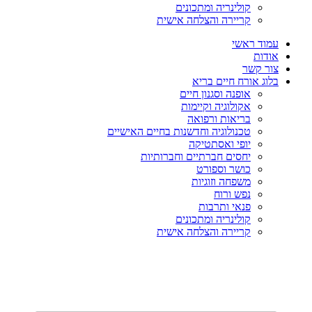
קולינריה ומתכונים
קריירה והצלחה אישית
עמוד ראשי
אודות
צור קשר
בלוג אורח חיים בריא
אופנה וסגנון חיים
אקולוגיה וקיימות
בריאות ורפואה
טכנולוגיה וחדשנות בחיים האישיים
יופי ואסתטיקה
יחסים חברתיים וחברותיות
כושר וספורט
משפחה וזוגיות
נפש ורוח
פנאי ותרבות
קולינריה ומתכונים
קריירה והצלחה אישית