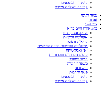
קולינריה ומתכונים
קריירה והצלחה אישית
עמוד ראשי
אודות
צור קשר
בלוג אורח חיים בריא
אופנה וסגנון חיים
אקולוגיה וקיימות
בריאות ורפואה
טכנולוגיה וחדשנות בחיים האישיים
יופי ואסתטיקה
יחסים חברתיים וחברותיות
כושר וספורט
משפחה וזוגיות
נפש ורוח
פנאי ותרבות
קולינריה ומתכונים
קריירה והצלחה אישית