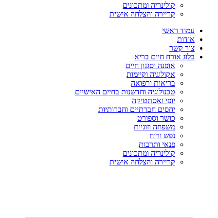
קולינריה ומתכונים
קריירה והצלחה אישית
עמוד ראשי
אודות
צור קשר
בלוג אורח חיים בריא
אופנה וסגנון חיים
אקולוגיה וקיימות
בריאות ורפואה
טכנולוגיה וחדשנות בחיים האישיים
יופי ואסתטיקה
יחסים חברתיים וחברותיות
כושר וספורט
משפחה וזוגיות
נפש ורוח
פנאי ותרבות
קולינריה ומתכונים
קריירה והצלחה אישית