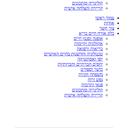
קולינריה ומתכונים
קריירה והצלחה אישית
עמוד ראשי
אודות
צור קשר
בלוג אורח חיים בריא
אופנה וסגנון חיים
אקולוגיה וקיימות
בריאות ורפואה
טכנולוגיה וחדשנות בחיים האישיים
יופי ואסתטיקה
יחסים חברתיים וחברותיות
כושר וספורט
משפחה וזוגיות
נפש ורוח
פנאי ותרבות
קולינריה ומתכונים
קריירה והצלחה אישית