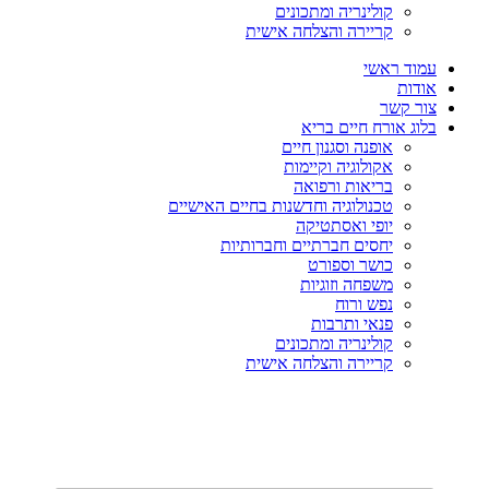
קולינריה ומתכונים
קריירה והצלחה אישית
עמוד ראשי
אודות
צור קשר
בלוג אורח חיים בריא
אופנה וסגנון חיים
אקולוגיה וקיימות
בריאות ורפואה
טכנולוגיה וחדשנות בחיים האישיים
יופי ואסתטיקה
יחסים חברתיים וחברותיות
כושר וספורט
משפחה וזוגיות
נפש ורוח
פנאי ותרבות
קולינריה ומתכונים
קריירה והצלחה אישית