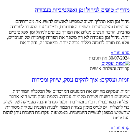
מדריך: טיפים לניהול זמן ואפקטיביות בעבודה
ניהול זמן הוא תהליך חשוב שמסייע לאנשים להשיג את מטרותיהם
הפרטיות והמקצועיות. בשנים האחרונות, במיוחד עם המעבר לעבודה
מהבית, הרבה אנשים מגלים את הצורך בטיפים לניהול זמן אפקטיביים
יותר. ניהול זמן בעבודה לא רק משפר את הפרודוקטיביות של העובדים,
אלא גם תורם לרווחה כללית גבוהה יותר. במאמר זה, נחקור את
קרא עוד »
30/07/2024
אין תגובות
קריירה והצלחה אישית
יזמות ועסקים: איך להקים עסק, שיווק ומכירות
יזמות ועסקים מהווים את המנועים המרכזיים של הכלכלה המודרנית,
שמניעים חדשנות ויצירת מקומות עבודה. הקמת עסק חדש היא אתגר
המלווה במורכבויות רבות, ומחייבת תכנון קפדני והבנה מעמיקה של השוק.
כדי להצליח, יש לגייס מימון בצורה חכמה ולבנות תוכנית עסקית מסודרת
שתשמש כמצפן לעשייה היומיומית. באמצעות עקרונות היזמות ניתן לזהות
הזדמנויות
קרא עוד »