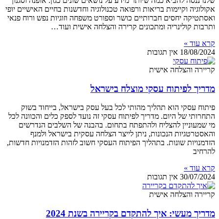
שלנו ננסה להביא כמה שיותר מידע על נושאים שונים כגון: אופנה וסגנון
אקולוגיה וקיימות בריאות ורפואה טכנולוגיה וחדשנות בחיים האישיים יופי
ואסתטיקה יחסים חברותיים כושר וספורט משפחה וזוגיות נפש ורוח פנאי
ותרבות קולינריה ומתכונים קרירה והצלחה אישית ועוד…
קרא עוד »
18/08/2024
אין תגובות
קריירה והצלחה אישית
מדריך לפיתוח עסקי מוצלח בישראל
פיתוח עסקי הוא תהליך מהותי לכל בעל עסק בישראל, בייחוד בשוק
התחרותי של היום. מדריך לפיתוח עסקי זה נועד לספק כלים והכוונה לכל
מי שמעוניין להצליח ולהתפתח בתחום. בהבנה של השלבים הנדרשים
והאסטרטגיות הנכונות, ניתן לייצר הצלחה עסקית בישראל ולמנף
הזדמנויות שונות. בתהליך הפיתוח העסקי חשוב לזהות הזדמנויות חדשות,
להרחיב
קרא עוד »
30/07/2024
אין תגובות
קריירה והצלחה אישית
מדריך מעשי: איך להתקדם בקריירה בשנת 2024