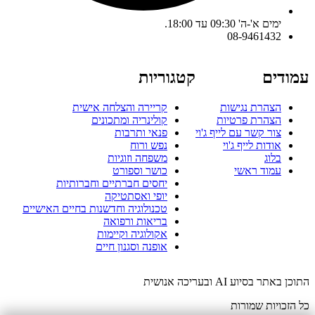
ימים א'-ה' 09:30 עד 18:00.
08-9461432
עמודים
קטגוריות
הצהרת נגישות
קריירה והצלחה אישית
הצהרת פרטיות
קולינריה ומתכונים
צור קשר עם לייף ג'וי
פנאי ותרבות
אודות לייף ג'וי
נפש ורוח
בלוג
משפחה וזוגיות
עמוד ראשי
כושר וספורט
יחסים חברתיים וחברותיות
יופי ואסתטיקה
טכנולוגיה וחדשנות בחיים האישיים
בריאות ורפואה
אקולוגיה וקיימות
אופנה וסגנון חיים
התוכן באתר בסיוע AI ובעריכה אנושית
כל הזכויות שמורות