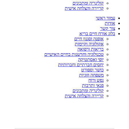
קולינריה ומתכונים
קריירה והצלחה אישית
עמוד ראשי
אודות
צור קשר
בלוג אורח חיים בריא
אופנה וסגנון חיים
אקולוגיה וקיימות
בריאות ורפואה
טכנולוגיה וחדשנות בחיים האישיים
יופי ואסתטיקה
יחסים חברתיים וחברותיות
כושר וספורט
משפחה וזוגיות
נפש ורוח
פנאי ותרבות
קולינריה ומתכונים
קריירה והצלחה אישית