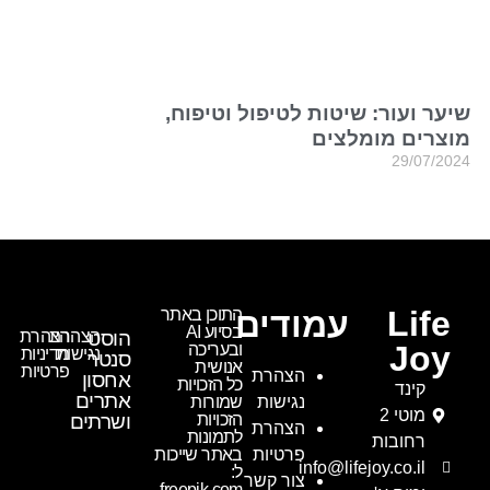
שיער ועור: שיטות לטיפול וטיפוח,
מוצרים מומלצים
29/07/2024
Life
עמודים
התוכן באתר
בסיוע AI
הוסט
הצהרת
הצהרת
Joy
ובעריכה
נגישות
מדיניות
סנטר
אנושית
פרטיות
הצהרת
אחסון
כל הזכויות
קינד
אתרים
נגישות
שמורות
מוטי 2
הזכויות
ושרתים
הצהרת
לתמונות
רחובות
פרטיות
באתר שייכות
info@lifejoy.co.il
ל:
צור קשר
freepik.com