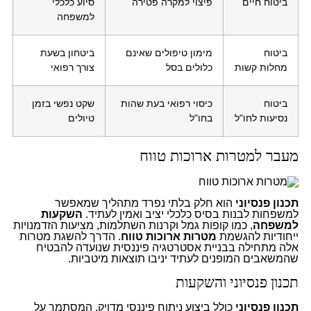
ביטוח חיים
פיצוי למקרה פטירה
סיוע כלכלי
למשפחה
ביטוח
מימון טיפולים שאינם
ביטחון בשעת
מחלות קשות
כלולים בסל
צורך רפואי
ביטוח
כיסוי רפואי בעת שהות
שקט נפשי בזמן
נסיעות לחו"ל
בחו"ל
טיולים
מעבר למטרות ארוכות טווח
תכנון פנסיוני
הוא חלק בלתי נפרד מתהליך שמאפשר
למשפחות לבנות בסיס כלכלי יציב ואמין לעתיד.
השקעות
למשפחה
, כמו קופות גמל וקרנות השתלמות, מציעות הזדמנויות
ייחודיות להגשמת
מטרות ארוכות טווח
. הדרך להשגת מטרות
אלה מתחילה בבניית אסטרטגיה פיננסית שנועדה להבטיח
שהמשאבים המופנים לעתיד יניבו תוצאות מיטביות.
תכנון פנסיוני והשקעות
תכנון פנסיוני
כולל ביצוע ניתוח פיננסי מדויק, המסתמך על