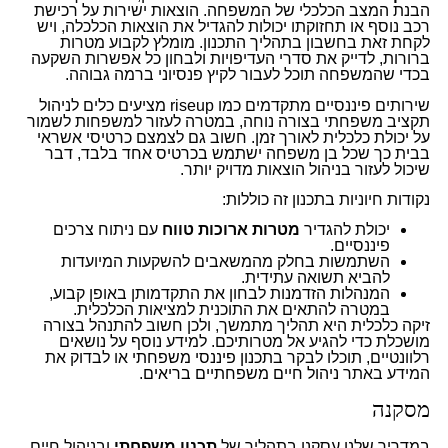
הבנת המצב הכלכלי של המשפחה. הוצאות ישירות על רכישת
רכב נוסף או תחזוקתו יכולות להגדיל את הוצאות הכלכלה, ויש
לקחת זאת בחשבון בתהליך התכנון. מומלץ לקבוע מטרות
ברורות, לדייק את סדרי העדיפויות ולבחון כל אפשרות השקעה
בכדי שהמשפחה תוכל לעבור לקיץ פנסיוני ברמה גבוהה.
שירותים פיננסיים מתקדמים כמו riseup מציעים כלים לניהול
תקציב משפחתי בצורה נוחה, במטרה לעזור למשפחות לשמור
על יכולת כלכלית לאורך זמן. חשוב גם לצמצם כרטיסי אשראי
בבית כך שכל בן משפחה ישתמש בכרטיס אחד בלבד, דבר
שיכול לעזור בניהול הוצאות מדויק יותר.
נקודות חיוניות בתכנון זה כוללות:
יכולת להגדיר
מטרות ארוכות טווח
עם ניתוח צרכים
פיננסיים.
השתמשות בחלק מהמשאבים להשקעות המיועדות
להביא תשואה עתידית.
המנהלות הזדמנות לבחון את התקדמותן באופן קבוע,
במטרה להתאים את התוכנית למציאות הכלכלית.
זיקה כלכלית היא תהליך מתמשך, ולכן חשוב להתנהל בצורה
מושכלת כדי להגיע אל מטרותיכם. למידע נוסף על נושאים
רלוונטיים, תוכלו לבקר ב
תכנון פיננסי משפחתי
או לבדוק את
המידע באתר
ניהול חיים משפחתיים בריאים
.
מסקנה
במדריך שלנו עסקנו בתהליך של
תכנון משפחתי
ובניהול חיים