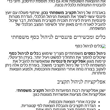
את ההוצאות השוטפות אלא גם כולל תוספת לחיסכון, חיוני כדי
להבטיח
התנהלות כלכלית
נכונה.
באג'נדה של ניהול
תקציב משפחתי נכון
, שיתוף פעולה עם יועץ
פיננסי עשוי לשפר את תוצאות הניהול הכלכלי. הגדרת מטרות
פיננסיות חיונית ליצירת תוכנית תקציבית מוצלחת, דבר שיכול
להוביל לאורח חיים מאוזן יותר ולשיפור המצב הכלכלי של
המשפחה.
כלים ומכשירים פיננסיים לניהול כסף משפחתי
ניהול כספים
משפחתיים מצריך שימוש ב
כלים לניהול כסף
שיכולים להפוך את התהליך לפשוט ויעיל יותר. בעידן הדיגיטלי,
קיימות מגוון
אפליקציות פיננסיות
שמאפשרות להוביל את
המשפחה לדרך של ניהול תקציבי מושכל. בעזרת כלים אלה ניתן
לעקוב בצורה נוחה אחרי ההוצאות וההכנסות, ולמנוע הוצאות
מיותרות.
אפליקציות לניהול תקציב
ישנן אפליקציות רבות המיועדות לניהול
תקציב משפחתי
.
אפליקציות אלו מציעות אפשרויות מגוונות כגון:
עקיבה אחרי הוצאות והכנסות.
הגדרת תקציבים והגבלת הוצאות לפי קטגוריות.
הצגת תמונת מצב פיננסית בזמן אמת.