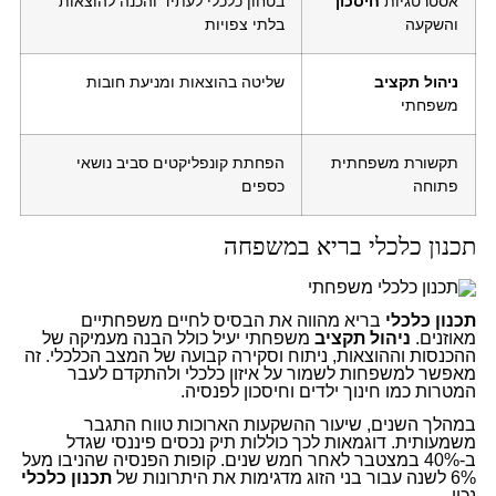
אסטרטגיות
חיסכון
בטחון כלכלי לעתיד והכנה להוצאות
והשקעה
בלתי צפויות
ניהול תקציב
שליטה בהוצאות ומניעת חובות
משפחתי
תקשורת משפחתית
הפחתת קונפליקטים סביב נושאי
פתוחה
כספים
תכנון כלכלי בריא במשפחה
תכנון כלכלי
בריא מהווה את הבסיס לחיים משפחתיים
מאוזנים.
ניהול תקציב
משפחתי יעיל כולל הבנה מעמיקה של
ההכנסות וההוצאות, ניתוח וסקירה קבועה של המצב הכלכלי. זה
מאפשר למשפחות לשמור על איזון כלכלי ולהתקדם לעבר
המטרות כמו חינוך ילדים וחיסכון לפנסיה.
במהלך השנים, שיעור ההשקעות הארוכות טווח התגבר
משמעותית. דוגמאות לכך כוללות תיק נכסים פיננסי שגדל
ב-40% במצטבר לאחר חמש שנים. קופות הפנסיה שהניבו מעל
6% לשנה עבור בני הזוג מדגימות את היתרונות של
תכנון כלכלי
נכון.