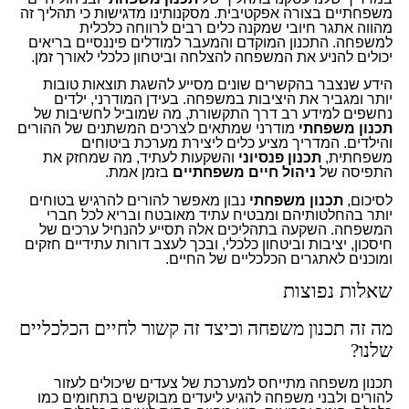
משפחתיים בצורה אפקטיבית. מסקנותינו מדגישות כי תהליך זה
מהווה אתגר חיובי שמקנה כלים רבים לרווחה כלכלית
למשפחה. התכנון המוקדם והמעבר למודלים פיננסיים בריאים
יכולים להניע את המשפחה להצלחה וביטחון כלכלי לאורך זמן.
הידע שנצבר בהקשרים שונים מסייע להשגת תוצאות טובות
יותר ומגביר את היציבות במשפחה. בעידן המודרני, ילדים
נחשפים למידע רב דרך התקשורת, מה שמוביל לחשיבות של
תכנון משפחתי
מודרני שמתאים לצרכים המשתנים של ההורים
והילדים. המדריך מציע כלים ליצירת מערכת ביטוחים
משפחתית,
תכנון פנסיוני
והשקעות לעתיד, מה שמחזק את
התפיסה של
ניהול חיים משפחתיים
בזמן אמת.
לסיכום,
תכנון משפחתי
נבון מאפשר להורים להרגיש בטוחים
יותר בהחלטותיהם ומבטיח עתיד מאובטח ובריא לכל חברי
המשפחה. השקעה בתהליכים אלה תסייע להנחיל ערכים של
חיסכון, יציבות וביטחון כלכלי, ובכך לעצב דורות עתידיים חזקים
ומוכנים לאתגרים הכלכליים של החיים.
שאלות נפוצות
מה זה תכנון משפחה וכיצד זה קשור לחיים הכלכליים
שלנו?
תכנון משפחה מתייחס למערכת של צעדים שיכולים לעזור
להורים ולבני משפחה להגיע ליעדים מבוקשים בתחומים כמו