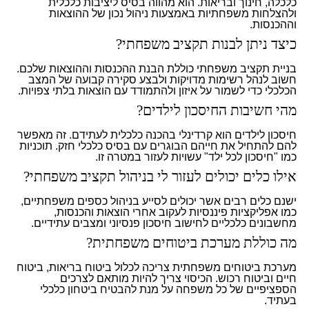
כלכלה, חינוך ובריאות. הוא מהווה בסיס ליציבות כלכלית
ולהצלחות משפחתיות באמצעות ניהול נכון של ההוצאות
וההכנסות.
כיצד ניתן לבנות תקציב משפחתי?
בניית תקציב משפחתי כוללת הבנת ההכנסות וההוצאות שלכם.
חשוב לנהל רשימות מדויקות ולבצע סקירה קבועה של המצב
הכלכלי כדי לשמור על איזון ולהתמודד עם הוצאות בלתי צפויות.
מהי חשיבות החיסכון לילדים?
חיסכון לילדים הוא קרדינלי בהכנה כלכלית לעתידם. זה מאפשר
להם להתחיל את חייהם הבוגרים עם בסיס כלכלי חזק. תוכניות
כמו "חיסכון לכל ילד" עשויות לעזור במטרה זו.
אילו כלים יכולים לעזור לי בניהול תקציב משפחתי?
ישנם כלים רבים אשר יכולים לסייע בניהול כספים משפחתיים,
כמו אפליקציות פיננסיות לעקוב אחרי הוצאות והכנסות,
מחשבונים כלכליים לחישוב חיסכון פנסיוני ומצבים עתידיים.
מה כוללת מערכת ביטוחים משפחתית?
מערכת ביטוחים משפחתית צריכה לכלול ביטוח בריאות, ביטוח
חיים וביטוח רכוש. הכיסוי צריך להיות מותאם לצרכים
הספציפיים של כל משפחה על מנת להבטיח ביטחון כלכלי
בעתיד.