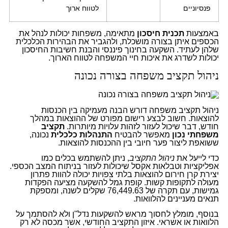
פנסיוניים
לטווח ארוך
באמצעות
תכנית חיסכון
מתאימה, משפחות יכולות לנהל את
הכספים איתן בצורה מושכלת, ולהגביר את הבהירות הכלכלית
שלהן לעתיד. השקעה בחינוך פיננסי והבנת חשיבות החיסכון
יכולות לשדרג את איכות חיי המשפחה לטווח הארוך.
ניהול תקציב משפחה בצורה נכונה
ניהול תקציב משפחה דורש הבנה מעמיקה בין הכנסות
להוצאות. חשוב לבצע רישום מפורט של ההוצאות במהלך
חודש, דבר שיכול לעזור לזהות עלויות מיותרות.
תקציב
משפחתי נכון
מאפשר להבטיח
התנהלות כלכלית
נכונה,
ששואפת ליצור פער חיובי בין ההכנסות להוצאות.
כדי לייעל את
ניהול התקציב
, ניתן להשתמש בכלים כמו
אפליקציות וטבלאות אקסל שיכולות לעזור בניתוח המצב הכספי.
יצירת קרן חירום להוצאות בלתי צפויות יכולה להוות פתרון
מעולה לתקופות קשות. קופת גמל להשקעה מציעה הפקדות
גמישות, עם תקרה של 76,449.63 שקלים לשנה, ומספקת
תנאים מעניינים להלוואות.
בנוסף, מומלץ לחסוך מראש להשקעות נדל"ן ולא להסתמך על
הלוואות או אשראי. איזון התקציב החודשי, אשר מכסה לא רק