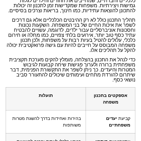
כלכליים וחברתיים, שמחייבים את ההורים והילדים לגלות
גמישות ויצירתיות. משפחות שמקדישות זמן לתכנון זה יכולות
להתכונן להוצאות עתידיות, כמו חינוך, בריאות וצרכים בסיסיים.
תהליך התכנון כולל לא רק ההיבטים הכלכליים אלא גם דרכים
לשפר את איכות החיים של בני המשפחה. השקעות נכונות
וחסכונות אוניברסליים עבור ילדים, לדוגמה, עשויים להבטיח
עתיד כסף טוב יותר. אירועים בלתי צפויים, כמו מחלה או חירום
כלכלי, עלולים להטיל בעיות רבות על משפחות, ולכן תכנון
משפחה המבוסס על חייבים להיות עם גישה פרואקטיבית יכולה
להקל על תהליכים אלו.
כדי לנהל את התכנון בהצלחה, מומלץ להקים מערכת תקציבית
משפחתית ברורה ולערוך פגישות שיחה קבועות לגיבוש
המטרות והיעדים. כך ניתן לשפר את התקשורת הפנימית, דבר
שיתרום להורדת מתחים ועימותים שיכולים להתעורר סביב
נושאי כסף.
אספקטים בתכנון
תועלות
משפחה
קביעת
יעדים
בהירות ואחידות בדרך להשגת מטרות
משפחתיים
משותפות