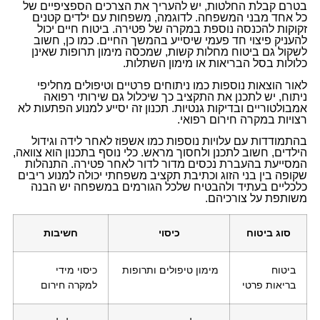
בטרם קבלת החלטות, יש להעריך את הצרכים הספציפיים של
כל אחד מבני המשפחה. לדוגמה, משפחות עם ילדים קטנים
זקוקות להכנסה נוספת במקרה של פטירה. ביטוח חיים יכול
להעניק פיצוי חד פעמי שיסייע בהמשך החיים. כמו כן, חשוב
לשקול גם ביטוח מחלות קשות, שמכסה מימון תרופות שאינן
כלולות בסל הבריאות או מימון השתלות.
לאור הוצאות נוספות כמו ניתוחים פרטיים וטיפולים מחליפי
ניתוח, יש לתכנן את התקציב כך שיכלול גם שירותי רפואה
אמבולטוריים ובדיקות גנטיות. תכנון זה יסייע למנוע הפתעות לא
רצויות במקרה חירום רפואי.
בהתמודדות עם עלויות נוספות כמו אשפוז לאחר לידה וגידול
הילדים, חשוב לתכנן ולחסוך מראש. כלי נוסף בתכנון הוא צוואה,
המסייעת בהעברת נכסים מדור לדור לאחר פטירה. התנהלות
שקופה בין בני הזוג וכתיבת תקציב משפחתי יכולה למנוע ריבים
כלכליים בעתיד ולהבטיח שלכל הגורמים במשפחה יש הבנה
משותפת על צורכיהם.
סוג ביטוח
כיסוי
חשיבות
ביטוח
מימון טיפולים ותרופות
כיסוי מידי
בריאות פרטי
למקרה חירום