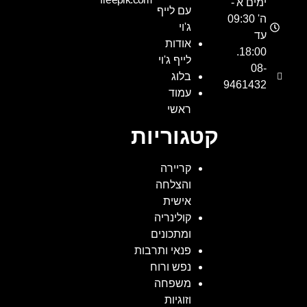
ימים א'-
עם לייף
ה' 09:30
ג'וי
עד
אודות
18:00.
לייף ג'וי
08-
בלוג
9461432
עמוד
ראשי
קטגוריות
קריירה
והצלחה
אישית
קולינריה
ומתכונים
פנאי ותרבות
נפש ורוח
משפחה
וזוגיות