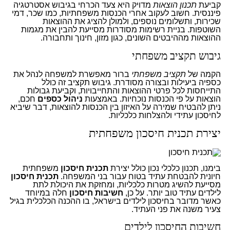
קביעת
תכנון הוצאות
מדויק היא צעד הכרחי בגיבוש אסטרטגיה
פיננסית. חשוב לעקוב אחרי הכנסות משפחתיות, כמו שכר, דמי
שכירות, ותשלומים נוספים, ולמולן להציג את ההוצאות
השוטפות. בניית רשימות מסודרות מסייעת להבין את מגמות
ההוצאות מההיבטים השונים, כגון מזון, חינוך ותחבורה.
גיבוש תקציב משפחתי
הקמה של
תקציב משפחתי
ברור מאפשרת למשפחה לנהל את
כספיה ביעילות ובצורה מסודרת. גיבוש תקציב זה כולל
התייחסות לכל פרטי ההוצאות והתחייבויות, וקביעת גבולות
הוצאות על פי הכנסות נוכחיות. באמצעות
ניהול כספים
חכם,
ניתן להבטיח שמירה על האיזון בין הכנסות להוצאות, דבר שיביא
לחיסכון עתידי ולהצלחות כלכליות.
יצירת תכנית חיסכון משפחתית
בימנו, תכנון כלכלי נכון כולל יצירת
תכנית חיסכון
משפחתית
חיונית להבטחת עתיד בטוח עבור בני המשפחה.
תכנית חיסכון
מסייעת להשיג מטרות כלכליות, ומחזקת את היכולת לתת
לילדים עתיד טוב יותר. על כן,
חשיבות חיסכון
חלה במיוחד
כאשר מדובר בחיסכון לילדים בישראל, בו ההכנה הכלכלית בגיל
צעיר משנה את פני העתיד.
חשיבות החיסכון לילדים